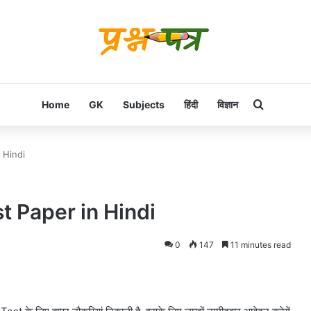
Search f
Home
GK
Subjects
हिंदी
विज्ञान
 Hindi
 Paper in Hindi
0
147
11 minutes read