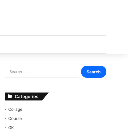
or
Search
for:
Categories
Collage
Course
GK