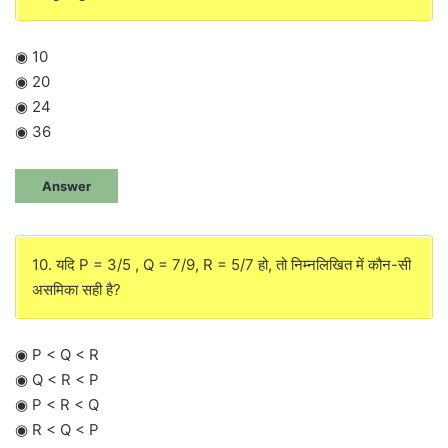
◉ 10
◉ 20
◉ 24
◉ 36
Answer
10. यदि P = 3/5 , Q = 7/9, R = 5/7 हो, तो निम्नलिखित में कौन-सी
असमिका सही है?
◉ P < Q < R
◉ Q < R < P
◉ P < R < Q
◉ R < Q < P