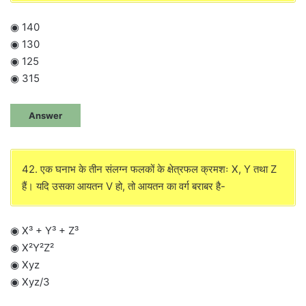
◉ 140
◉ 130
◉ 125
◉ 315
Answer
42. एक घनाभ के तीन संलग्न फलकों के क्षेत्रफल क्रमशः X, Y तथा Z
हैं। यदि उसका आयतन V हो, तो आयतन का वर्ग बराबर है-
◉ X³ + Y³ + Z³
◉ X²Y²Z²
◉ Xyz
◉ Xyz/3