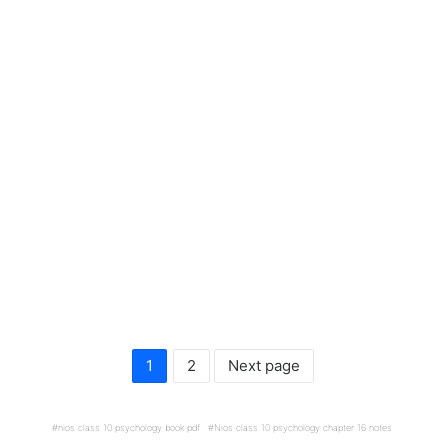
1
2
Next page
nios class 10 psychology book pdf
Nios class 10 psychology chapter 16 notes