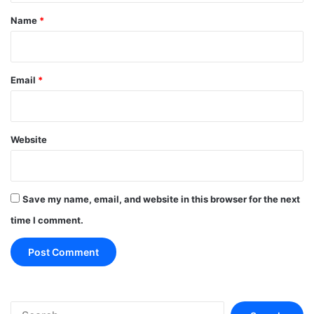
*
Name
*
Email
*
Website
Save my name, email, and website in this browser for the next
time I comment.
Search