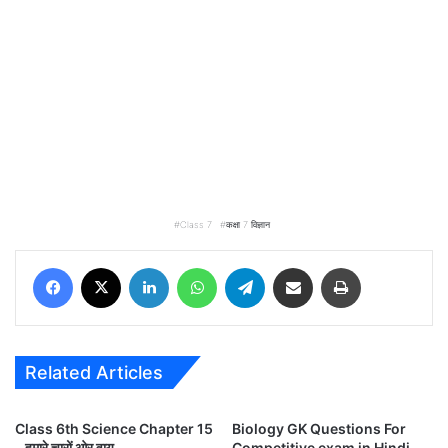
Class 7
कक्षा 7 विज्ञान
Facebook
X
LinkedIn
WhatsApp
Telegram
Share via Email
Print
Related Articles
Class 6th Science Chapter 15
Biology GK Questions For
– हमारे चारों ओर वायु
Competitive exam in Hindi