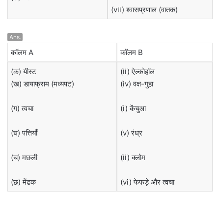
(vii) श्वासप्रणाल (वातक)
Ans.
कॉलम A
कॉलम B
(क) यीस्ट
(ii) ऐल्कोहॉल
(ख) डायाफ्राम (मध्यपट)
(iv) वक्ष-गुहा
(ग) त्वचा
(i) केंचुआ
(घ) पत्तियाँ
(v) रंध्र
(च) मछली
(ii) क्लोम
(छ) मेंढक
(vi) फेफड़े और त्वचा