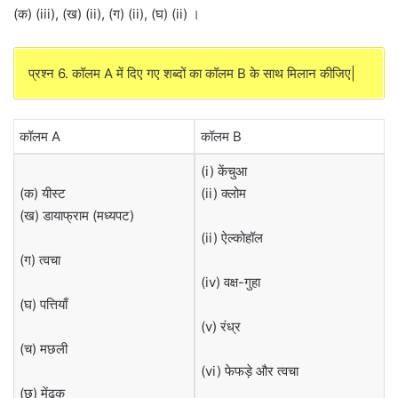
(क) (iii), (ख) (ii), (ग) (ii), (घ) (ii) ।
प्रश्न 6. कॉलम A में दिए गए शब्दों का कॉलम B के साथ मिलान कीजिए|
कॉलम A
कॉलम B
(i) केंचुआ
(क) यीस्ट
(ii) क्लोम
(ख) डायाफ्राम (मध्यपट)
(ii) ऐल्कोहॉल
(ग) त्वचा
(iv) वक्ष-गुहा
(घ) पत्तियाँ
(v) रंध्र
(च) मछली
(vi) फेफड़े और त्वचा
(छ) मेंढक