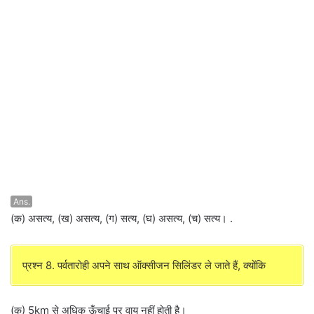
Ans.
(क) असत्य, (ख) असत्य, (ग) सत्य, (घ) असत्य, (च) सत्य। .
प्रश्न 8. पर्वतारोही अपने साथ ऑक्सीजन सिलिंडर ले जाते हैं, क्योंकि
(क) 5km से अधिक ऊँचाई पर वायु नहीं होती है।