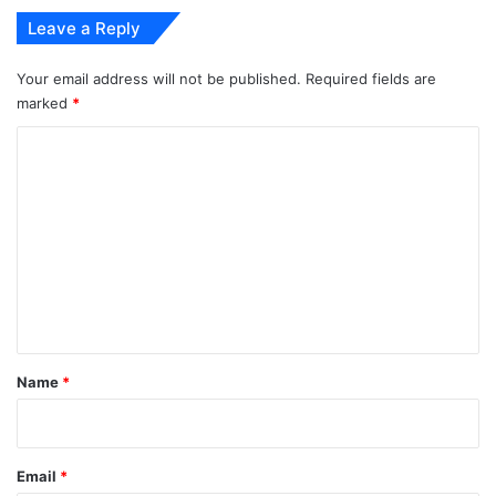
Leave a Reply
Your email address will not be published.
Required fields are
marked
*
C
o
m
m
e
n
t
*
Name
*
Email
*