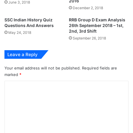
2016
June 3, 2018
December 2, 2018
SSC Indian History Quiz
RRB Group D Exam Analysis
Questions And Answers
26th September 2018 – 1st,
2nd, 3rd Shift
May 24, 2018
September 26, 2018
Leave a Reply
Your email address will not be published.
Required fields are
marked
*
C
o
m
m
e
n