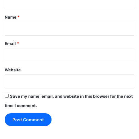
t
*
Name
*
Email
*
Website
Save my name, email, and website in this browser for the next
time I comment.