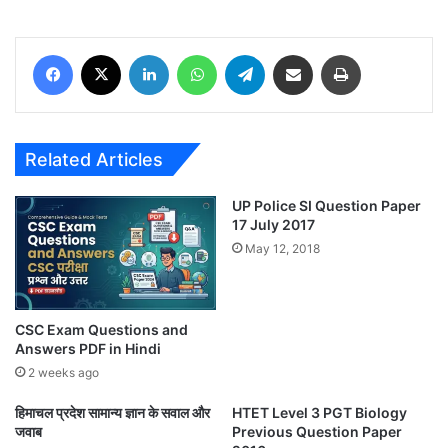
Facebook
X
LinkedIn
WhatsApp
Telegram
Share via Email
Print
Related Articles
UP Police SI Question Paper
17 July 2017
May 12, 2018
CSC Exam Questions and
Answers PDF in Hindi
2 weeks ago
हिमाचल प्रदेश सामान्य ज्ञान के सवाल और
HTET Level 3 PGT Biology
जवाब
Previous Question Paper