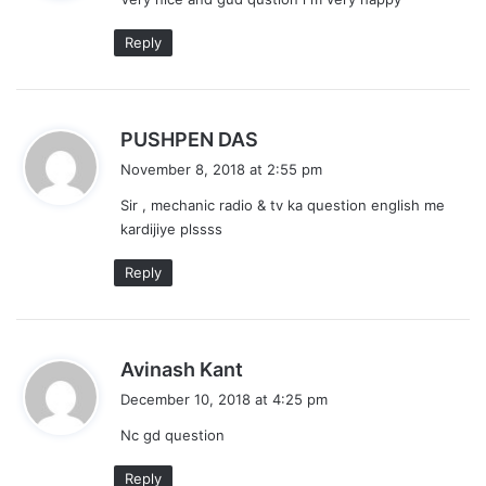
s
:
Reply
s
PUSHPEN DAS
a
November 8, 2018 at 2:55 pm
y
Sir , mechanic radio & tv ka question english me
s
kardijiye plssss
:
Reply
s
Avinash Kant
a
December 10, 2018 at 4:25 pm
y
Nc gd question
s
:
Reply