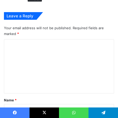
Leave a Reply
Your email address will not be published.
Required fields are
marked
*
C
o
m
m
e
n
t
*
Name
*
Facebook
X
WhatsApp
Telegram