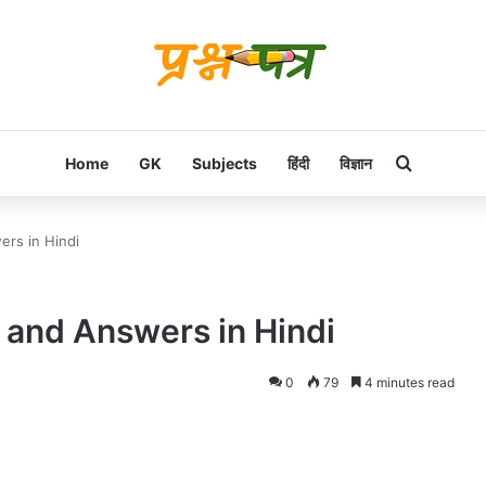
Search f
Home
GK
Subjects
हिंदी
विज्ञान
rs in Hindi
and Answers in Hindi
0
79
4 minutes read