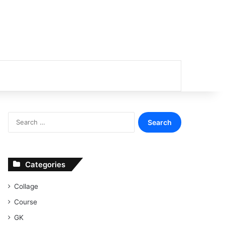
or
Search
for:
Categories
Collage
Course
GK