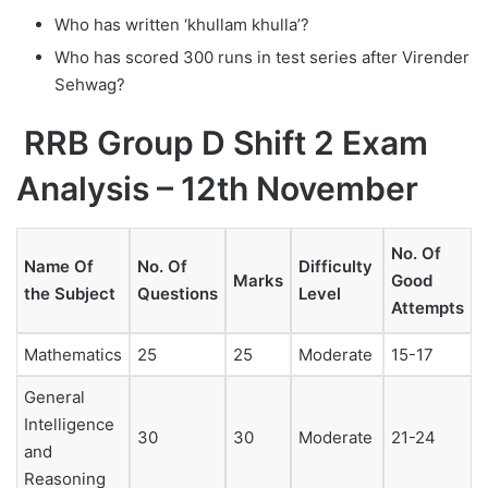
Who has written ‘khullam khulla’?
Who has scored 300 runs in test series after Virender
Sehwag?
RRB Group D Shift 2 Exam
Analysis – 12th November
No. Of
Name Of
No. Of
Difficulty
Marks
Good
the Subject
Questions
Level
Attempts
Mathematics
25
25
Moderate
15-17
General
Intelligence
30
30
Moderate
21-24
and
Reasoning