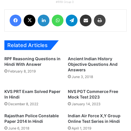
RRB Group D
Facebook
X
LinkedIn
WhatsApp
Telegram
Share via Email
Print
Related Articles
RPF Reasoning Questions in
Ancient Indian History
Hindi With Answer
Objective Questions And
Answers
February 8, 2019
June 3, 2018
KVS PRT Exam Solved Paper
NVS PGT Commerce Free
In Hindi
Mock Test 2023
December 8, 2022
January 14, 2023
Rajasthan Police Constable
Indian Air Force X,Y Group
Paper 2014 In Hindi
Online Test Series in Hindi
June 6, 2018
April 1, 2019