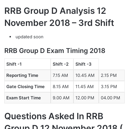
RRB Group D Analysis 12
November 2018 – 3rd Shift
updated soon
RRB Group D Exam Timing 2018
Shift -1
Shift -2
Shift -3
Reporting Time
7.15 AM
10.45 AM
2.15 PM
Gate Closing Time
8.15 AM
11.45 AM
3.15 PM
Exam Start Time
9.00 AM
12.00 PM
04.00 PM
Questions Asked In RRB
Group D 12 November 2018 (