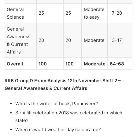
General
Moderate
25
25
17-20
Science
to easy
General
Awareness
20
20
Moderate
13-17
& Current
Affairs
Overall
100
100
Moderate
64-68
RRB Group D Exam Analysis 12th November Shift 2 –
General Awareness & Current Affairs
Who is the writer of book, Paramveer?
Sirui lili celebration 2018 was celebrated in which
state?
When is world weather day celebrated?