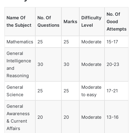
No. Of
Name Of
No. Of
Difficulty
Marks
Good
the Subject
Questions
Level
Attempts
Mathematics
25
25
Moderate
15-17
General
Intelligence
30
30
Moderate
20-23
and
Reasoning
General
Moderate
25
25
17-21
Science
to easy
General
Awareness
20
20
Moderate
13-16
& Current
Affairs