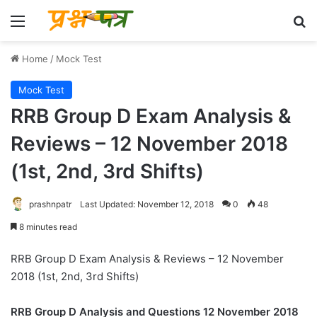
Menu
Se
Home
/
Mock Test
Mock Test
RRB Group D Exam Analysis &
Reviews – 12 November 2018
(1st, 2nd, 3rd Shifts)
prashnpatr
Last Updated: November 12, 2018
0
48
8 minutes read
RRB Group D Exam Analysis & Reviews – 12 November
2018 (1st, 2nd, 3rd Shifts)
RRB Group D Analysis and Questions 12 November 2018