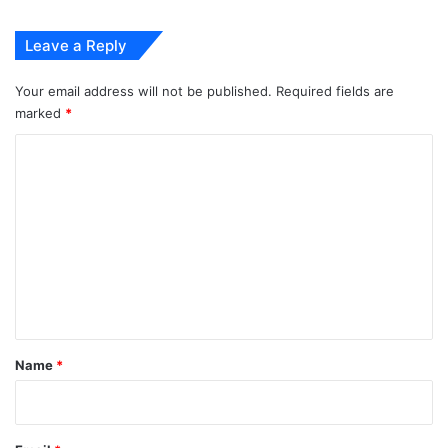
Leave a Reply
Your email address will not be published.
Required fields are
marked
*
C
o
m
m
e
n
t
*
Name
*