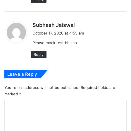
s
Subhash Jaiswal
a
October 17, 2020 at 4:55 am
y
Please mock test bhi lao
s
:
Reply
Leave a Reply
Your email address will not be published.
Required fields are
marked
*
C
o
m
m