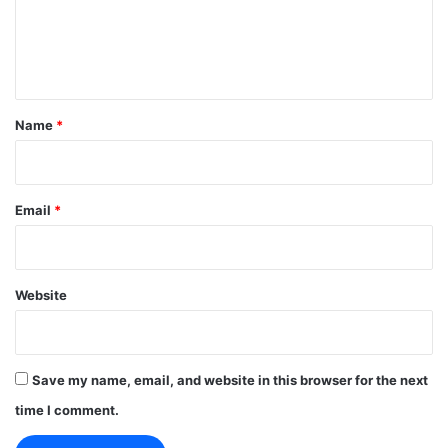
e
n
t
*
Name
*
Email
*
Website
Save my name, email, and website in this browser for the next
time I comment.