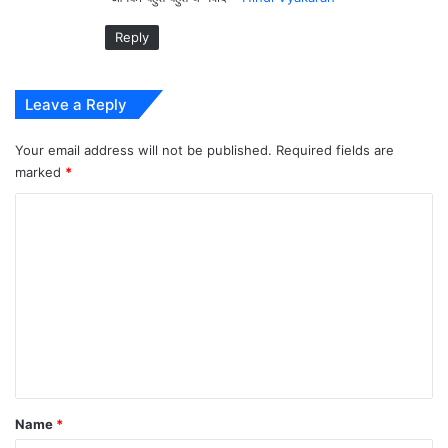
:
Reply
Leave a Reply
Your email address will not be published.
Required fields are
marked
*
C
o
m
m
e
n
t
*
Name
*