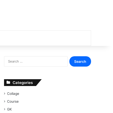
or
Search
for:
Categories
Collage
Course
GK