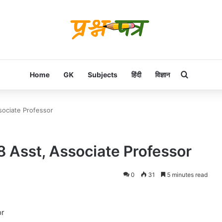
Search f
Home
GK
Subjects
हिंदी
विज्ञान
ociate Professor
Asst, Associate Professor
0
31
5 minutes read
or