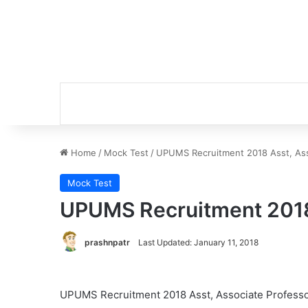
Home
/
Mock Test
/
UPUMS Recruitment 2018 Asst, Ass
Mock Test
UPUMS Recruitment 2018 
prashnpatr
Last Updated: January 11, 2018
UPUMS Recruitment 2018 Asst, Associate Profess