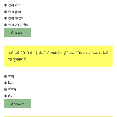
◉ राणा सांगा
◉ राणा कुंभा
◉ राणा प्रताप
◉ राणा उदय सिंह
Answer
48. वर्ष 2010 में नई दिल्ली में आयोजित होने वाले 19वे राष्ट्र मण्डल खेलों
का शुभंकर है
◉ भालू
◉ चिता
◉ चीतल
◉ शेर
Answer