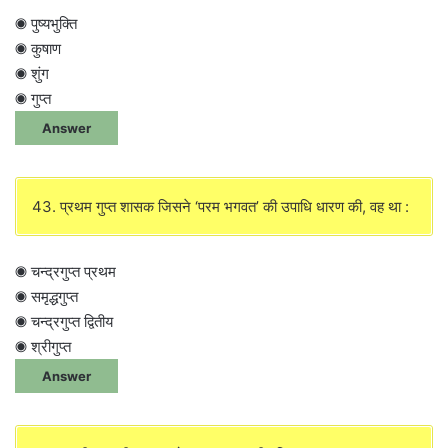
◉ पुष्यभुक्ति
◉ कुषाण
◉ शुंग
◉ गुप्त
Answer
43. प्रथम गुप्त शासक जिसने ‘परम भगवत’ की उपाधि धारण की, वह था :
◉ चन्द्रगुप्त प्रथम
◉ समृद्धगुप्त
◉ चन्द्रगुप्त द्वितीय
◉ श्रीगुप्त
Answer