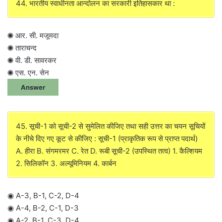
44. भारतीय स्वाधीनता आन्दोलन का सरकारी इतिहासकार था :
◉ आर. सी. मजूमदा
◉ ताराचन्द
◉ वी. डी. सावरकर
◉ एस. एन. सेन
Answer
45. सूची-1 को सूची-2 से सुमेलित कीजिए तथा सही उत्तर का चयन सूचियों
के नीचे दिए गए कूट से कीजिए : सूची-1 (प्राकृतिक रूप से प्राप्त पदार्थ)
A. हीरा B. संगमरमर C. रेत D. रूबी सूची-2 (उपस्थित तत्व) 1. कैल्शियम
2. सिलिकॉन 3. अल्यूमिनियम 4. कार्बन
◉ A-3, B-1, C-2, D-4
◉ A-4, B-2, C-1, D-3
◉ A-2, B-1, C-3, D-4