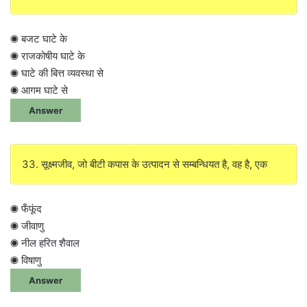
◉ बजट घाटे के
◉ राजकोषीय घाटे के
◉ घाटे की बित्त व्यवस्था से
◉ आगम घाटे से
Answer
33. सूक्ष्मजीव, जो बीटी कपास के उत्पादन से सम्बन्धियत है, वह है, एक
◉ फँफूंद
◉ जीवाणु
◉ नील हरित शैवाल
◉ विषाणु
Answer