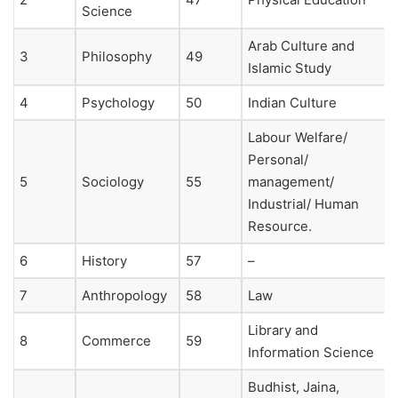
Science
Arab Culture and
3
Philosophy
49
Islamic Study
4
Psychology
50
Indian Culture
Labour Welfare/
Personal/
5
Sociology
55
management/
Industrial/ Human
Resource.
6
History
57
–
7
Anthropology
58
Law
Library and
8
Commerce
59
Information Science
Budhist, Jaina,