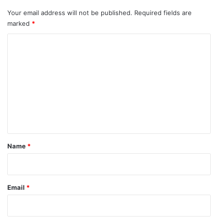
Your email address will not be published.
Required fields are
marked
*
C
o
m
m
e
n
t
*
Name
*
Email
*