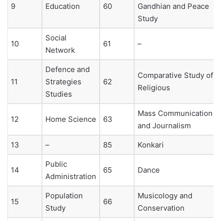
9
Education
60
Gandhian and Peace
Study
Social
10
61
–
Network
Defence and
Comparative Study of
11
Strategies
62
Religious
Studies
Mass Communication
12
Home Science
63
and Journalism
13
–
85
Konkari
Public
14
65
Dance
Administration
Population
Musicology and
15
66
Study
Conservation