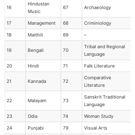
Hindustan
16
67
Archaeology
Music
17
Management
68
Criminiology
18
Maithili
69
–
Tribal and Regional
19
Bengali
70
Language
20
Hindi
71
Falk Literature
Comparative
21
Kannada
72
Literature
Sanskrit Traditional
22
Malayam
73
Language
23
Odia
74
Woman Study
24
Punjabi
79
Visual Arts