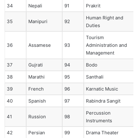
34
Nepali
91
Prakrit
Human Right and
35
Manipuri
92
Duties
Tourism
36
Assamese
93
Administration and
Management
37
Gujrati
94
Bodo
38
Marathi
95
Santhali
39
French
96
Karnatic Music
40
Spanish
97
Rabindra Sangit
Percussion
41
Russion
98
Instruments
42
Persian
99
Drama Theater