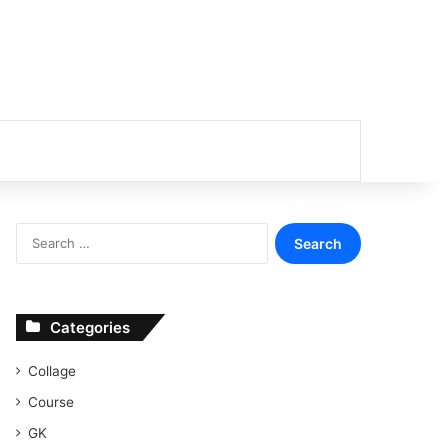
or
Search
for:
Categories
Collage
Course
GK