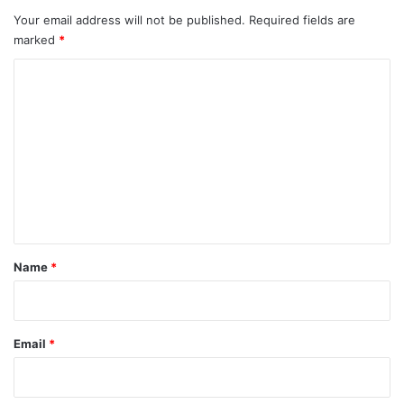
Your email address will not be published.
Required fields are
marked
*
C
o
m
m
e
n
t
*
Name
*
Email
*