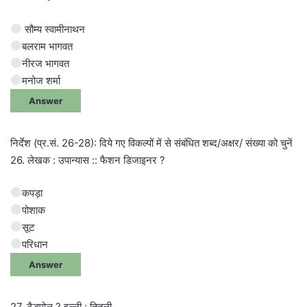
सौम्य स्वामीनाथन
बलराम भागवत
नीरज भागवत
मनोज शर्मा
Answer
निर्देश (प्र.सं. 26-28): दिये गए विकल्पों में से संबंधित शब्द/अक्षर/ संख्या को चुनें
26. लेखक : उपान्यास :: फैशन डिजाइनर ?
कपड़ा
पोशाक
सूट
परिधान
Answer
27. टैडपोल ? इल्ली : तितली