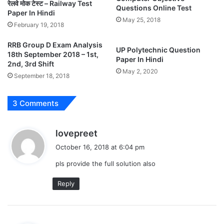
रेलवे मोक टेस्ट – Railway Test
Questions Online Test
Paper In Hindi
May 25, 2018
February 19, 2018
RRB Group D Exam Analysis
UP Polytechnic Question
18th September 2018 – 1st,
Paper In Hindi
2nd, 3rd Shift
May 2, 2020
September 18, 2018
3 Comments
s
lovepreet
a
October 16, 2018 at 6:04 pm
y
pls provide the full solution also
s
:
Reply