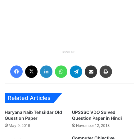
SSC GD
Facebook
X
LinkedIn
WhatsApp
Telegram
Share via Email
Print
Related Articles
Haryana Naib Tehsildar Old
UPSSSC VDO Solved
Question Paper
Question Paper in Hindi
May 9, 2019
November 12, 2018
Computer Objective