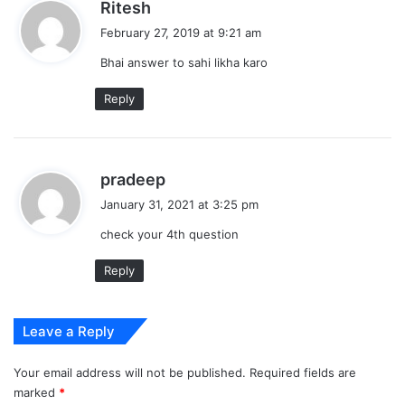
s
Ritesh
a
February 27, 2019 at 9:21 am
y
Bhai answer to sahi likha karo
s
:
Reply
s
pradeep
a
January 31, 2021 at 3:25 pm
y
check your 4th question
s
:
Reply
Leave a Reply
Your email address will not be published.
Required fields are
marked
*