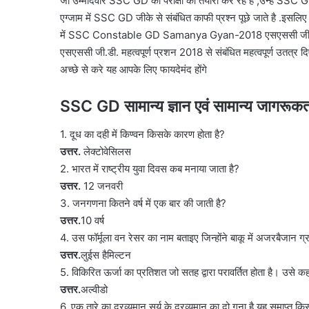
जो उम्मीदवार SSC GD की परीक्षा की तैयारी कर रहे है ,उन्हें SSC GD
एग्जाम में SSC GD जीके से संबंधित काफी प्रश्न पूछे जाते है .इसलिए
में SSC Constable GD Samanya Gyan-2018 एसएससी जी.डी. मह
एसएससी जी.डी. महत्वपूर्ण प्रशन 2018 से संबंधित महत्वपूर्ण उतत्र द
अच्छे से करे यह आपके लिए फायदेमंद होंगे
SSC GD सामान्य ज्ञान एवं सामान्य जागरूकत
1. दूध का दही में किण्वन किसके कारण होता है?
उत्तर.
लेक्टोवेसिलस
2. भारत में राष्ट्रीय युवा दिवस कब मनाया जाता है?
उत्तर.
12 जनवरी
3. जनगणना कितने वर्ष में एक बार की जाती है?
उत्तर.
10 वर्ष
4. उस फॉर्मूला वन रेसर का नाम बताइए जिन्होंने बाकू में अजरबैजान ग्
उत्तर.
लुईस हैमिल्टन
5. विकिरित ऊर्जा का प्रतिशत जो सतह द्वारा परावर्तित होता है। उसे कह
उत्तर.
अल्वीडो
6. एक तारे का द्रव्यमान सूर्य के द्रव्यमान का दो गुना है यह समाप्त क