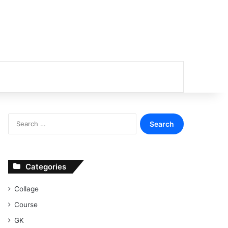
or
Search
for:
Categories
Collage
Course
GK