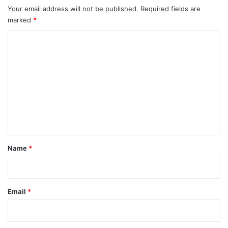
Your email address will not be published.
Required fields are
marked
*
C
o
m
m
e
n
t
*
Name
*
Email
*