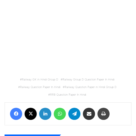
Railway GK in Hindi Group D
Railway Group D Question Paper In Hindi
Railway Question Paper In Hindi
Railway Question Paper in Hindi Group D
RRB Question Paper In Hindi
Facebook
X
LinkedIn
WhatsApp
Telegram
Share via Email
Print