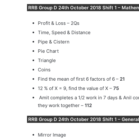
RRB Group D 24th October 2018 Shift 1 – Mathe
Profit & Loss – 2Qs
Time, Speed & Distance
Pipe & Cistern
Pie Chart
Triangle
Coins
Find the mean of first 6 factors of 6 –
21
12 % of X = 9, find the value of X –
75
Amit completes a 1/2 work in 7 days & Anil co
they work together –
112
RRB Group D 24th October 2018 Shift 1 – General
Mirror Image