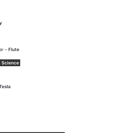
y
tar –
Flute
l Science
Tesla