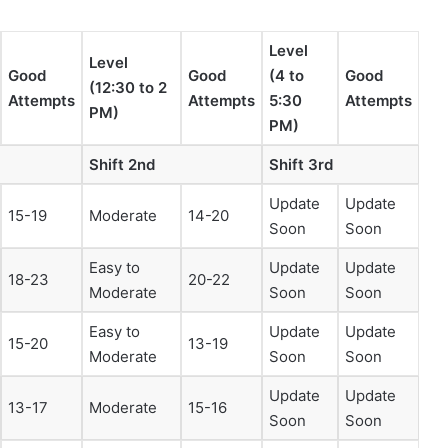
Level
Level
Good
Good
(4 to
Good
(12:30 to 2
Attempts
Attempts
5:30
Attempts
PM)
PM)
Shift 2nd
Shift 3rd
Update
Update
15-19
Moderate
14-20
Soon
Soon
Easy to
Update
Update
18-23
20-22
Moderate
Soon
Soon
Easy to
Update
Update
15-20
13-19
Moderate
Soon
Soon
Update
Update
13-17
Moderate
15-16
Soon
Soon