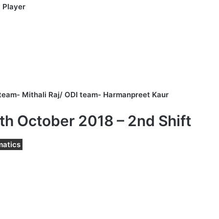
 Player
team- Mithali Raj/ ODI team- Harmanpreet Kaur
h October 2018 – 2nd Shift
matics