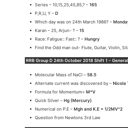
Series – 10,15,25,45,85,? –
165
P,R,U, Y –
D
Which day was on 24th March 1986? –
Monda
Karan – 25, Arjun- ? –
15
Race: Fatigue:: Fast:: ? –
Hungry
Find the Odd man out- Flute, Guitar, Violin, Si
RRB Group D 24th October 2018 Shift 1 – Genera
Molecular Mass of NaCl –
58.5
Alternate current was discovered by –
Nicola 
Formula for Momentum=
M*V
Quick Silver –
Hg (Mercury)
Numerical on P.E –
Mgh and K.E = 1/2MV^2
Question from Newtons 3rd Law