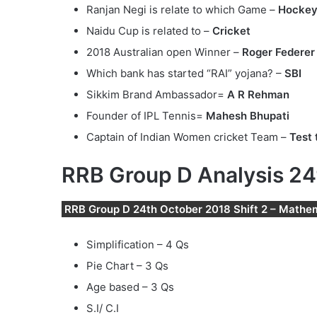
Ranjan Negi is relate to which Game –
Hockey
Naidu Cup is related to –
Cricket
2018 Australian open Winner –
Roger Federer
Which bank has started “RAI” yojana? –
SBI
Sikkim Brand Ambassador=
A R Rehman
Founder of IPL Tennis=
Mahesh Bhupati
Captain of Indian Women cricket Team –
Test 
RRB Group D Analysis 24t
RRB Group D 24th October 2018 Shift 2 – Mathe
Simplification – 4 Qs
Pie Chart – 3 Qs
Age based – 3 Qs
S.I/ C.I