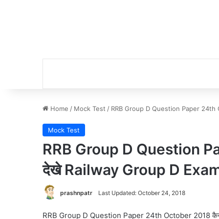
Home
/
Mock Test
/
RRB Group D Question Paper 24th Oc
Mock Test
RRB Group D Question Pa
देखे Railway Group D Exa
prashnpatr
Last Updated: October 24, 2018
RRB Group D Question Paper 24th October 2018 कैसे