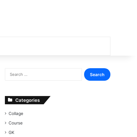
or
Search
for:
Categories
Collage
Course
GK