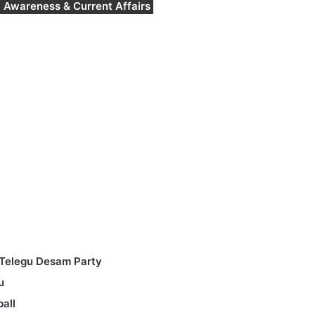
l Awareness & Current Affairs
Telegu Desam Party
u
ball