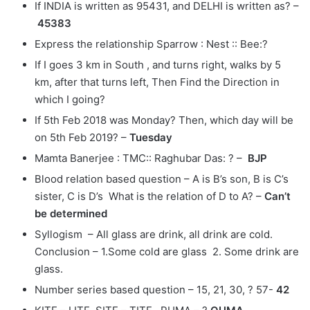
If INDIA is written as 95431, and DELHI is written as? –
45383
Express the relationship Sparrow : Nest :: Bee:?
If I goes 3 km in South , and turns right, walks by 5
km, after that turns left, Then Find the Direction in
which I going?
If 5th Feb 2018 was Monday? Then, which day will be
on 5th Feb 2019? –
Tuesday
Mamta Banerjee : TMC:: Raghubar Das: ? –
BJP
Blood relation based question – A is B’s son, B is C’s
sister, C is D’s What is the relation of D to A? –
Can’t
be determined
Syllogism – All glass are drink, all drink are cold.
Conclusion – 1.Some cold are glass 2. Some drink are
glass.
Number series based question – 15, 21, 30, ? 57-
42