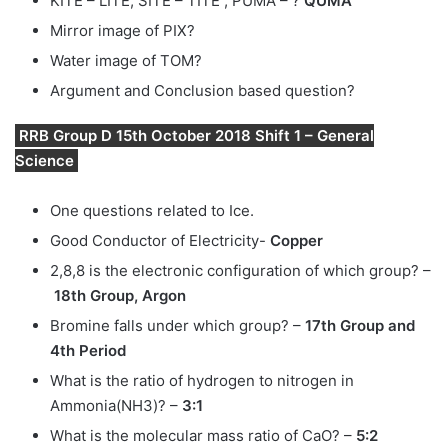
KITE – LITE, SITE – TITE , PUMA – ?
QUMA
Mirror image of PIX?
Water image of TOM?
Argument and Conclusion based question?
RRB Group D 15th October 2018 Shift 1 – General
Science
One questions related to Ice.
Good Conductor of Electricity-
Copper
2,8,8 is the electronic configuration of which group? –
18th Group, Argon
Bromine falls under which group? –
17th Group and
4th Period
What is the ratio of hydrogen to nitrogen in
Ammonia(NH3)? –
3:1
What is the molecular mass ratio of CaO? –
5:2