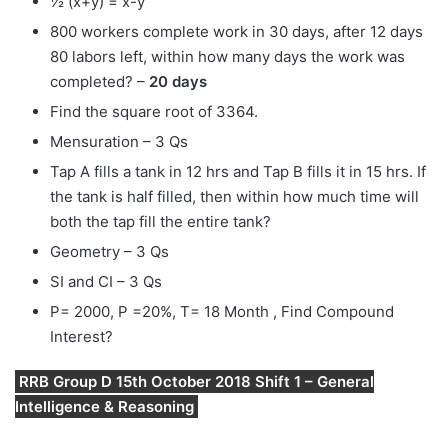
½ (x+y) = x-y
800 workers complete work in 30 days, after 12 days
80 labors left, within how many days the work was
completed? –
20 days
Find the square root of 3364.
Mensuration – 3 Qs
Tap A fills a tank in 12 hrs and Tap B fills it in 15 hrs. If
the tank is half filled, then within how much time will
both the tap fill the entire tank?
Geometry – 3 Qs
SI and CI – 3 Qs
P= 2000, P =20%, T= 18 Month , Find Compound
Interest?
RRB Group D 15th October 2018 Shift 1 – General
Intelligence & Reasoning