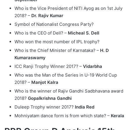
Who is the Vice President of NITI Ayog as on 1st July
2018? –
Dr. Rajiv Kumar
Symbol of Nationalist Congress Party?
Who is the CEO of Dell? –
Micheal S. Dell
Who won the most number of IPL trophy?
Who is the Chief Minister of Karnataka? –
H. D
Kumaraswamy
ICC Ranji Trophy Winner 2017? –
Vidarbha
Who was the Man of the Series in U-19 World Cup
2018? –
Manjot Kalra
Who is the winner of Rajiv Gandhi Sadbhavana award
2018?
Gopalkrishna Gandhi
Duleep Trophy winner 2017?
‎India Red
Mohniyatam dance form is from which state? –
Kerala