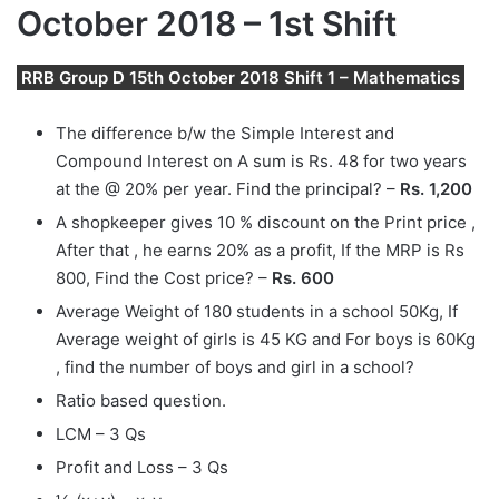
October 2018 – 1st Shift
RRB Group D 15th October 2018 Shift 1 – Mathematics
The difference b/w the Simple Interest and
Compound Interest on A sum is Rs. 48 for two years
at the @ 20% per year. Find the principal? –
Rs. 1,200
A shopkeeper gives 10 % discount on the Print price ,
After that , he earns 20% as a profit, If the MRP is Rs
800, Find the Cost price? –
Rs. 600
Average Weight of 180 students in a school 50Kg, If
Average weight of girls is 45 KG and For boys is 60Kg
, find the number of boys and girl in a school?
Ratio based question.
LCM – 3 Qs
Profit and Loss – 3 Qs