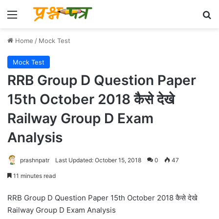
Menu
Se
Home
/
Mock Test
Mock Test
RRB Group D Question Paper
15th October 2018 कैसे देखे
Railway Group D Exam
Analysis
prashnpatr
Last Updated: October 15, 2018
0
47
11 minutes read
RRB Group D Question Paper 15th October 2018 कैसे देखे
Railway Group D Exam Analysis