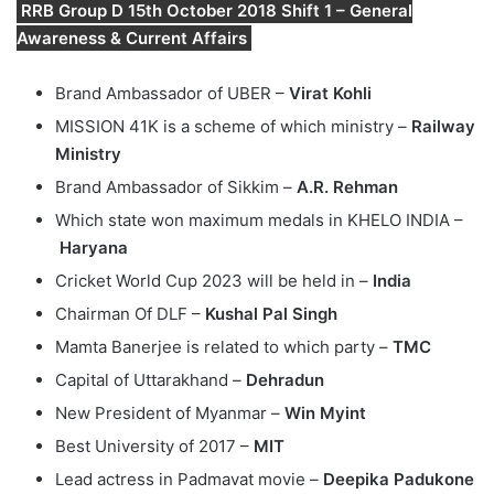
RRB Group D 15th October 2018 Shift 1 – General
Awareness & Current Affairs
Brand Ambassador of UBER –
Virat Kohli
MISSION 41K is a scheme of which ministry –
Railway
Ministry
Brand Ambassador of Sikkim –
A.R. Rehman
Which state won maximum medals in KHELO INDIA –
Haryana
Cricket World Cup 2023 will be held in –
India
Chairman Of DLF –
Kushal Pal Singh
Mamta Banerjee is related to which party –
TMC
Capital of Uttarakhand –
Dehradun
New President of Myanmar –
Win Myint
Best University of 2017 –
MIT
Lead actress in Padmavat movie –
Deepika Padukone