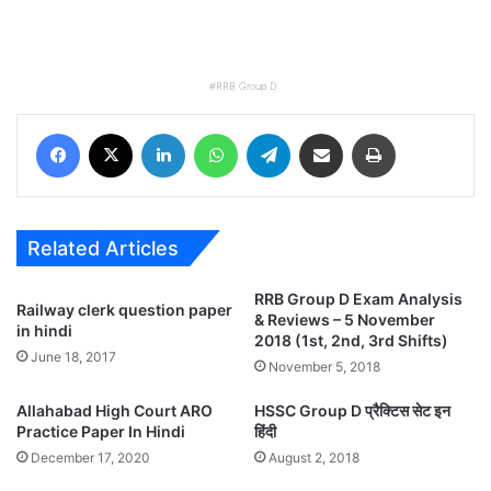
RRB Group D
Facebook
X
LinkedIn
WhatsApp
Telegram
Share via Email
Print
Related Articles
RRB Group D Exam Analysis
Railway clerk question paper
& Reviews – 5 November
in hindi
2018 (1st, 2nd, 3rd Shifts)
June 18, 2017
November 5, 2018
Allahabad High Court ARO
HSSC Group D प्रैक्टिस सेट इन
Practice Paper In Hindi
हिंदी
December 17, 2020
August 2, 2018