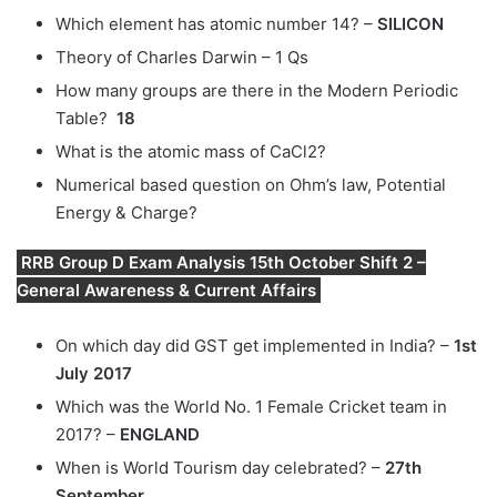
Which element has atomic number 14? –
SILICON
Theory of Charles Darwin – 1 Qs
How many groups are there in the Modern Periodic
Table?
18
What is the atomic mass of CaCl2?
Numerical based question on Ohm’s law, Potential
Energy & Charge?
RRB Group D Exam Analysis 15th October Shift 2 –
General Awareness & Current Affairs
On which day did GST get implemented in India? –
1st
July 2017
Which was the World No. 1 Female Cricket team in
2017? –
ENGLAND
When is World Tourism day celebrated? –
27th
September