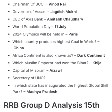
Chairman Of BCCI –
Vinod Rai
Governor of Assam –
Jagdish Mukhi
CEO of Axis Bank –
Amitabh Chaudhary
World Population Day –
11 July
2024 Olympics will be held in –
Paris
Which country produces highest Coal In World? –
China
Africa Continent is also known as? –
Dark Continent
Which Muslim Emperor had won the Bihar? –
Khijali
Capital of Mizoram –
Aizawl
Secretary of UNO?
In which state has inaugurated the highest Global Skill
Park?
– Madhya Pradesh
RRB Group D Analysis 15th