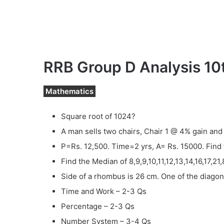
RRB Group D Analysis 10t
Mathematics
Square root of 1024?
A man sells two chairs, Chair 1 @ 4% gain and
P=Rs. 12,500. Time=2 yrs, A= Rs. 15000. Find t
Find the Median of 8,9,9,10,11,12,13,14,16,17,21,
Side of a rhombus is 26 cm. One of the diagon
Time and Work – 2-3 Qs
Percentage – 2-3 Qs
Number System – 3-4 Qs