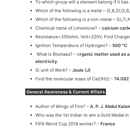
To which group will a element belong if it has 
Which of the following is a metal – (2,8,3);(2,8,
Which of the following is a non-metal – Sc,Ti,
Chemical name of Limestone? –
calcium carb
Resistance=350ohm, Volt=220V, Find Charge(
Ignition Temperature of Hydrogen? –
500 °C
What is Biomass? – o
rganic matter used as a 
electricity.
Si unit of Work? –
Joule (J)
Find the molecular mass of Ca(OH)2 –
74.092 
General Awareness & Current Affairs
Author of Wings of Fire? –
A. P. J. Abdul Kala
Who was the 1st Indian to win a Gold Medal 
FIFA World Cup 2018 winner? –
France