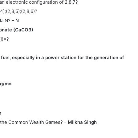
an electronic configuration of 2,8,7?
4);(2,8,5);(2,8,6)?
Na,N? –
N
onate (CaCO3)
I)=?
fuel, especially in a power station for the generation of
g/mol
m
in the Common Wealth Games? –
Milkha Singh