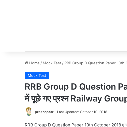
Home
/
Mock Test
/
RRB Group D Question Paper 10th Octo
Mock Test
RRB Group D Question Pap
में पूछे गए प्रश्न Railway G
prashnpatr
Last Updated: October 10, 2018
RRB Group D Question Paper 10th October 2018 एग्जाम 