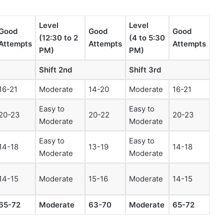
Level
Level
Good
Good
Good
(12:30 to 2
(4 to 5:30
Attempts
Attempts
Attempts
PM)
PM)
Shift 2nd
Shift 3rd
16-21
Moderate
14-20
Moderate
16-21
Easy to
Easy to
20-23
20-22
20-23
Moderate
Moderate
Easy to
Easy to
14-18
13-19
14-18
Moderate
Moderate
14-15
Moderate
15-16
Moderate
14-15
65-72
Moderate
63-70
Moderate
65-72