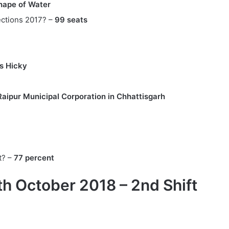
hape of Water
ections 2017? –
99 seats
s Hicky
Raipur Municipal Corporation in Chhattisgarh
t? –
77 percent
h October 2018 – 2nd Shift