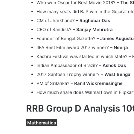
Who won Oscar for Best Movie 2018? –
The S
How many seats did BJP win in the Gujarat el
CM of Jharkhand? –
Raghubar Das
CEO of Sandisk? –
Sanjay Mehrotra
Founder of Bengal Gazette? –
James Augustu
IIFA Best Film award 2017 winner? –
Neerja
Kachra Festival was started in which state? –
Indian Ambassador of Brazil? –
Ashok Das
2017 Santosh Trophy winner? –
West Bengal
PM of Srilanka? –
Ranil Wickremesinghe
How much share does Walmart own in Flipkar
RRB Group D Analysis 10t
Mathematics