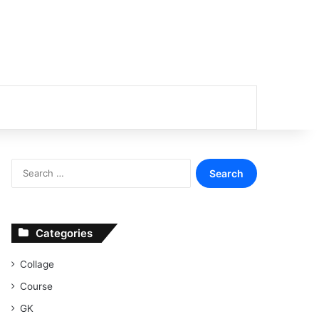
or
Search
for:
Categories
Collage
Course
GK