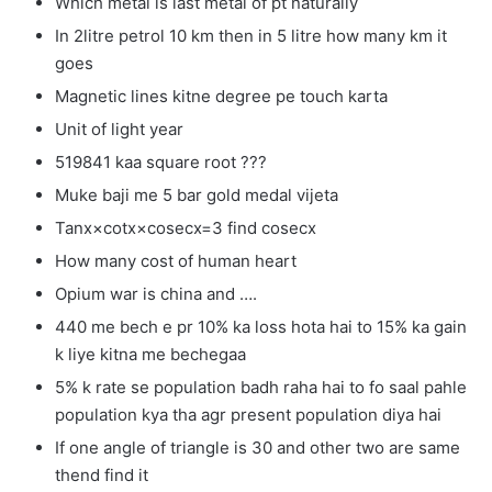
Which metal is last metal of pt naturally
In 2litre petrol 10 km then in 5 litre how many km it
goes
Magnetic lines kitne degree pe touch karta
Unit of light year
519841 kaa square root ???
Muke baji me 5 bar gold medal vijeta
Tanx×cotx×cosecx=3 find cosecx
How many cost of human heart
Opium war is china and ….
440 me bech e pr 10% ka loss hota hai to 15% ka gain
k liye kitna me bechegaa
5% k rate se population badh raha hai to fo saal pahle
population kya tha agr present population diya hai
If one angle of triangle is 30 and other two are same
thend find it