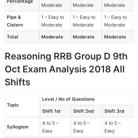
Percentage
Moderate
Moderate
Moderate
Pipe &
1 – Easy to
1 – Easy to
1 – Easy to
Cistern
Moderate
Moderate
Moderate
Total
Moderate
Moderate
Moderate
Reasoning RRB Group D 9th
Oct Exam Analysis 2018 All
Shifts
Level / No of Questions
Topic
Shift 1st
Shift 2nd
Shift 3rd
4 to 5 –
4 to 5 –
4 to 5 –
Syllogism
Easy
Easy
Easy