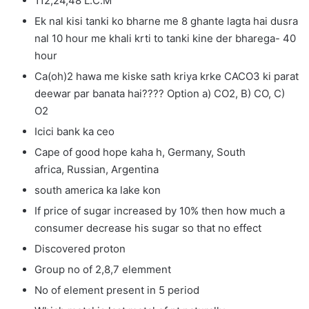
112,24,48 L.C.M
Ek nal kisi tanki ko bharne me 8 ghante lagta hai dusra
nal 10 hour me khali krti to tanki kine der bharega- 40
hour
Ca(oh)2 hawa me kiske sath kriya krke CACO3 ki parat
deewar par banata hai???? Option a) CO2, B) CO, C)
O2
Icici bank ka ceo
Cape of good hope kaha h, Germany, South
africa, Russian, Argentina
south america ka lake kon
If price of sugar increased by 10% then how much a
consumer decrease his sugar so that no effect
Discovered proton
Group no of 2,8,7 elemment
No of element present in 5 period