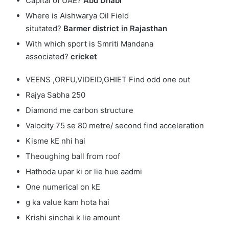
Capital of UAE?
Abu Dhabi
Where is Aishwarya Oil Field
situtated?
Barmer district in Rajasthan
With which sport is Smriti Mandana
associated?
cricket
VEENS ,ORFU,VIDEID,GHIET Find odd one out
Rajya Sabha 250
Diamond me carbon structure
Valocity 75 se 80 metre/ second find acceleration
Kisme kE nhi hai
Theoughing ball from roof
Hathoda upar ki or lie hue aadmi
One numerical on kE
g ka value kam hota hai
Krishi sinchai k lie amount