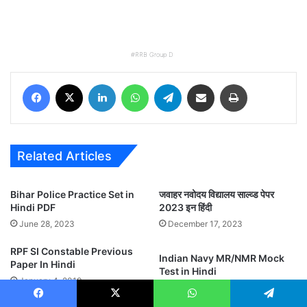
RRB Group D
Facebook
X
LinkedIn
WhatsApp
Telegram
Share via Email
Print
Related Articles
Bihar Police Practice Set in
जवाहर नवोदय विद्यालय साल्व्ड पेपर
Hindi PDF
2023 इन हिंदी
June 28, 2023
December 17, 2023
RPF SI Constable Previous
Indian Navy MR/NMR Mock
Paper In Hindi
Test in Hindi
January 4, 2019
October 20, 2019
Facebook
X
WhatsApp
Telegram