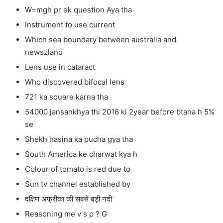
W=mgh pr ek question Aya tha
Instrument to use current
Which sea boundary between australia and
newszland
Lens use in cataract
Who discovered bifocal lens
721 ka square karna tha
54000 jansankhya thi 2018 ki 2year before btana h 5%
se
Shekh hasina ka pucha gya tha
South America ke charwat kya h
Colour of tomato is red due to
Sun tv channel established by
दक्षिण अफ्रीका की सबसे बड़ी नदी
Reasoning me v s p ? G