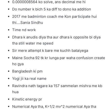
0.0000008564 ko solve, ans decimal me hi
Do number k bich 5 ka diff to dono ka addition
2017 me badminton coach me Kon participate hui
thi….Sania Sindhu
Time nd work
Dhara k anudis diya tha aur dhara k opposite bi diya
tha still water me speed
Sir mere attempt k bare me kuchh bataiyega
Maine Socha 92 tk kr lunga par waha confusion create
ho gya
Bangladesh ki pm
Yogi jii ka real name
Ravindra nath tagare ka 157 sammelan mishra me kb
hua
Kinetic energy pr
Numerical Aya tha, K=1/2 mv^2 numerical Aya tha