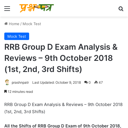
Menu
Se
Home
/
Mock Test
Mock Test
RRB Group D Exam Analysis &
Reviews – 9th October 2018
(1st, 2nd, 3rd Shifts)
prashnpatr
Last Updated: October 9, 2018
0
47
12 minutes read
RRB Group D Exam Analysis & Reviews – 9th October 2018
(1st, 2nd, 3rd Shifts)
All the Shifts of RRB Group D Exam of 9th October 2018,