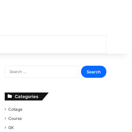
or
Search
for:
Categories
Collage
Course
GK