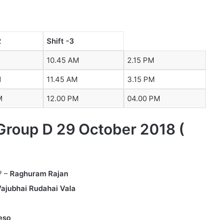
2
Shift -3
10.45 AM
2.15 PM
M
11.45 AM
3.15 PM
M
12.00 PM
04.00 PM
Group D 29 October 2018 (
? –
Raghuram Rajan
ajubhai Rudahai Vala
eso