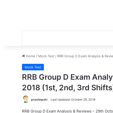
Home
/
Mock Test
/
RRB Group D Exam Analysis & Review
Mock Test
RRB Group D Exam Analys
2018 (1st, 2nd, 3rd Shifts
prashnpatr
Last Updated: October 29, 2018
RRB Group D Exam Analysis & Reviews – 29th Octobe