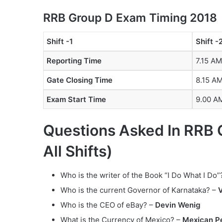
RRB Group D Exam Timing 2018
Shift -1
Shift -
Reporting Time
7.15 AM
Gate Closing Time
8.15 A
Exam Start Time
9.00 A
Questions Asked In RRB 
All Shifts)
Who is the writer of the Book “I Do What I Do”
Who is the current Governor of Karnataka? –
V
Who is the CEO of eBay? –
Devin Wenig
What is the Currency of Mexico? –
Mexican P