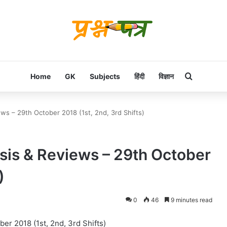
Search f
Home
GK
Subjects
हिंदी
विज्ञान
s – 29th October 2018 (1st, 2nd, 3rd Shifts)
is & Reviews – 29th October
)
0
46
9 minutes read
r 2018 (1st, 2nd, 3rd Shifts)