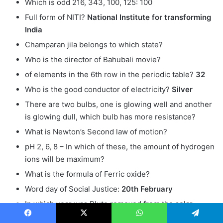
Which is odd 216, 343, 100, 125: 100
Full form of NITI?
National Institute for transforming
India
Champaran jila belongs to which state?
Who is the director of Bahubali movie?
of elements in the 6th row in the periodic table?
32
Who is the good conductor of electricity?
Silver
There are two bulbs, one is glowing well and another
is glowing dull, which bulb has more resistance?
What is Newton’s Second law of motion?
pH 2, 6, 8 – In which of these, the amount of hydrogen
ions will be maximum?
What is the formula of Ferric oxide?
Word day of Social Justice:
20th February
In which year was Pluto removed from the solar
system?
August 2006
Facebook
X
WhatsApp
Telegram