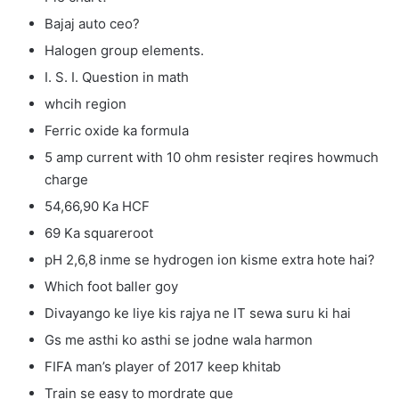
Bajaj auto ceo?
Halogen group elements.
I. S. I. Question in math
whcih region
Ferric oxide ka formula
5 amp current with 10 ohm resister reqires howmuch
charge
54,66,90 Ka HCF
69 Ka squareroot
pH 2,6,8 inme se hydrogen ion kisme extra hote hai?
Which foot baller goy
Divayango ke liye kis rajya ne IT sewa suru ki hai
Gs me asthi ko asthi se jodne wala harmon
FIFA man’s player of 2017 keep khitab
Train se easy to mordrate que