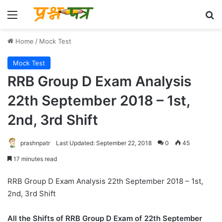
Menu
Se
Home
/
Mock Test
Mock Test
RRB Group D Exam Analysis
22th September 2018 – 1st,
2nd, 3rd Shift
prashnpatr
Last Updated: September 22, 2018
0
45
17 minutes read
RRB Group D Exam Analysis 22th September 2018 – 1st,
2nd, 3rd Shift
All the Shifts of RRB Group D Exam of 22th September