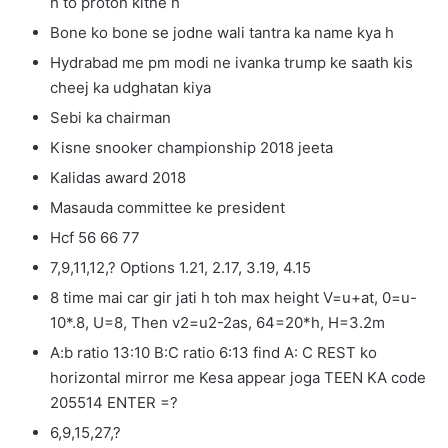
h to proton kitne h
Bone ko bone se jodne wali tantra ka name kya h
Hydrabad me pm modi ne ivanka trump ke saath kis
cheej ka udghatan kiya
Sebi ka chairman
Kisne snooker championship 2018 jeeta
Kalidas award 2018
Masauda committee ke president
Hcf 56 66 77
7,9,11,12,? Options 1.21, 2.17, 3.19, 4.15
8 time mai car gir jati h toh max height V=u+at, 0=u-
10*.8, U=8, Then v2=u2-2as, 64=20*h, H=3.2m
A:b ratio 13:10 B:C ratio 6:13 find A: C REST ko
horizontal mirror me Kesa appear joga TEEN KA code
205514 ENTER =?
6,9,15,27,?