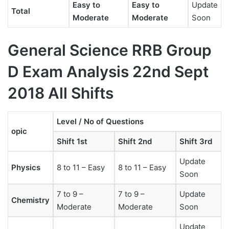
Easy to
Easy to
Update
Total
Moderate
Moderate
Soon
General Science RRB Group
D Exam Analysis 22nd Sept
2018 All Shifts
Level / No of Questions
opic
Shift 1st
Shift 2nd
Shift 3rd
Update
Physics
8 to 11 – Easy
8 to 11 – Easy
Soon
7 to 9 –
7 to 9 –
Update
Chemistry
Moderate
Moderate
Soon
Update