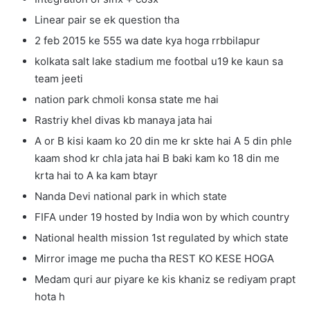
Linear pair se ek question tha
2 feb 2015 ke 555 wa date kya hoga rrbbilapur
kolkata salt lake stadium me footbal u19 ke kaun sa
team jeeti
nation park chmoli konsa state me hai
Rastriy khel divas kb manaya jata hai
A or B kisi kaam ko 20 din me kr skte hai A 5 din phle
kaam shod kr chla jata hai B baki kam ko 18 din me
krta hai to A ka kam btayr
Nanda Devi national park in which state
FIFA under 19 hosted by India won by which country
National health mission 1st regulated by which state
Mirror image me pucha tha REST KO KESE HOGA
Medam quri aur piyare ke kis khaniz se rediyam prapt
hota h