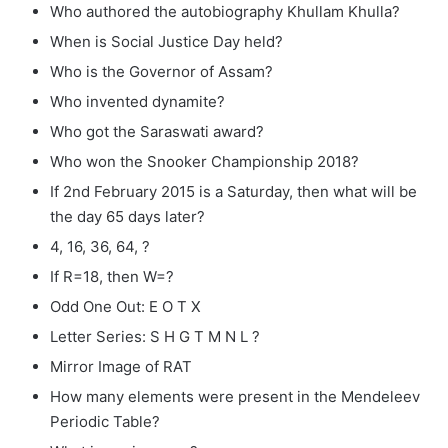
Who authored the autobiography Khullam Khulla?
When is Social Justice Day held?
Who is the Governor of Assam?
Who invented dynamite?
Who got the Saraswati award?
Who won the Snooker Championship 2018?
If 2nd February 2015 is a Saturday, then what will be
the day 65 days later?
4, 16, 36, 64, ?
If R=18, then W=?
Odd One Out: E O T X
Letter Series: S H G T M N L ?
Mirror Image of RAT
How many elements were present in the Mendeleev
Periodic Table?