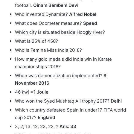
football.
Oinam Bembem Devi
Who invented Dynamite?
Alfred Nobel
What does Odometer measure?
Speed
Which city is situated beside Hoogly river?
What is 25% of 450?
Who is Femina Miss India 2018?
How many gold medals did India win in Karate
championships 2018?
When was demonetization implemented?
8
November 2016
46 kwj =?
Joule
Who won the Syed Mushtaq Ali trophy 2017?
Delhi
Which country defeated Spain in under17 FIFA world
cup 2017?
England
3, 2, 13, 12, 23, 22, ?
Ans: 33