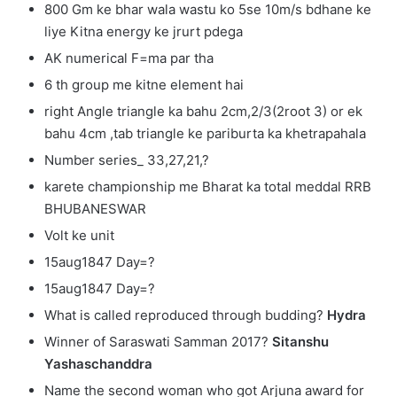
800 Gm ke bhar wala wastu ko 5se 10m/s bdhane ke
liye Kitna energy ke jrurt pdega
AK numerical F=ma par tha
6 th group me kitne element hai
right Angle triangle ka bahu 2cm,2/3(2root 3) or ek
bahu 4cm ,tab triangle ke pariburta ka khetrapahala
Number series_ 33,27,21,?
karete championship me Bharat ka total meddal RRB
BHUBANESWAR
Volt ke unit
15aug1847 Day=?
15aug1847 Day=?
What is called reproduced through budding?
Hydra
Winner of Saraswati Samman 2017?
Sitanshu
Yashaschanddra
Name the second woman who got Arjuna award for