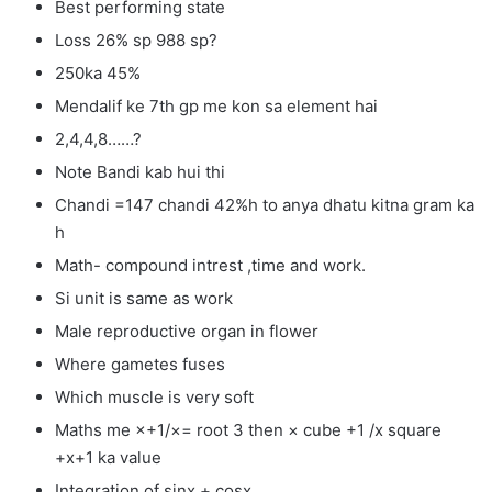
Best performing state
Loss 26% sp 988 sp?
250ka 45%
Mendalif ke 7th gp me kon sa element hai
2,4,4,8……?
Note Bandi kab hui thi
Chandi =147 chandi 42%h to anya dhatu kitna gram ka
h
Math- compound intrest ,time and work.
Si unit is same as work
Male reproductive organ in flower
Where gametes fuses
Which muscle is very soft
Maths me ×+1/×= root 3 then × cube +1 /x square
+x+1 ka value
Integration of sinx + cosx