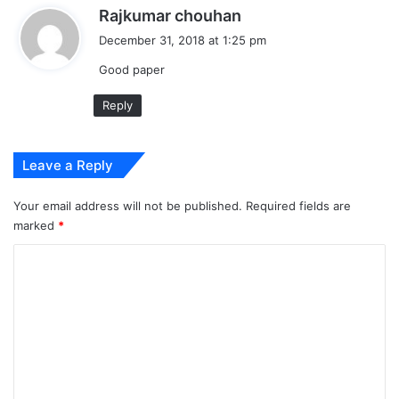
s
Rajkumar chouhan
a
December 31, 2018 at 1:25 pm
y
Good paper
s
:
Reply
Leave a Reply
Your email address will not be published.
Required fields are
marked
*
C
o
m
m
e
n