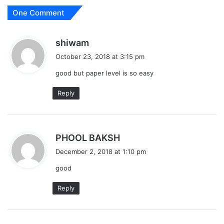
One Comment
s
shiwam
a
October 23, 2018 at 3:15 pm
y
good but paper level is so easy
s
:
Reply
s
PHOOL BAKSH
a
December 2, 2018 at 1:10 pm
y
good
s
:
Reply