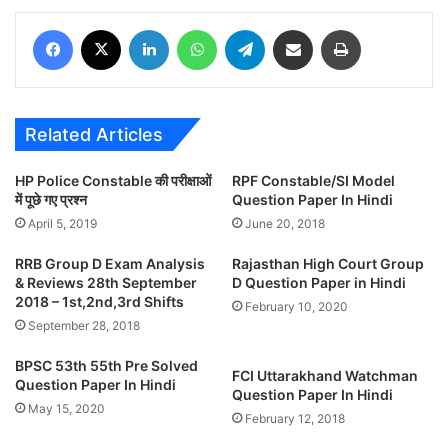
Facebook
X
LinkedIn
WhatsApp
Telegram
Share via Email
Print
Related Articles
HP Police Constable की परीक्षाओं
RPF Constable/SI Model
में पूछे गए प्रश्न
Question Paper In Hindi
April 5, 2019
June 20, 2018
RRB Group D Exam Analysis
Rajasthan High Court Group
& Reviews 28th September
D Question Paper in Hindi
2018 – 1st,2nd,3rd Shifts
February 10, 2020
September 28, 2018
BPSC 53th 55th Pre Solved
FCI Uttarakhand Watchman
Question Paper In Hindi
Question Paper In Hindi
May 15, 2020
February 12, 2018