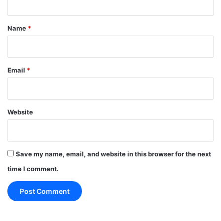
t
*
Name
*
Email
*
Website
Save my name, email, and website in this browser for the next
time I comment.