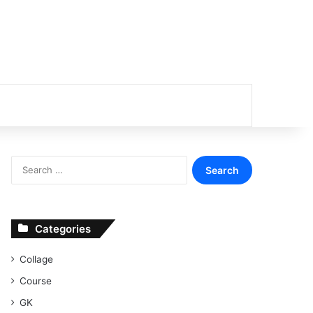
or
Search
for:
Categories
Collage
Course
GK