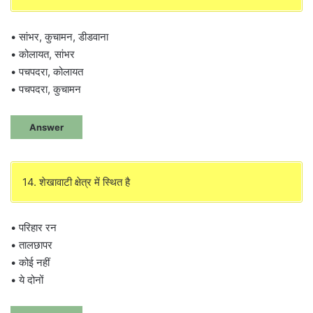
• सांभर, कुचामन, डीडवाना
• कोलायत, सांभर
• पचपदरा, कोलायत
• पचपदरा, कुचामन
Answer
14. शेखावाटी क्षेत्र में स्थित है
• परिहार रन
• तालछापर
• कोई नहीं
• ये दोनों