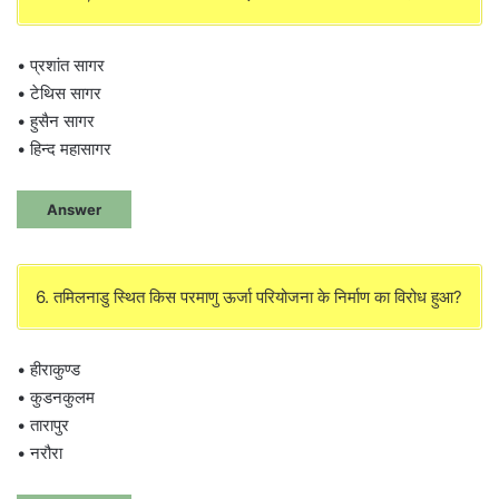
• प्रशांत सागर
• टेथिस सागर
• हुसैन सागर
• हिन्द महासागर
Answer
6. तमिलनाडु स्थित किस परमाणु ऊर्जा परियोजना के निर्माण का विरोध हुआ?
• हीराकुण्ड
• कुडनकुलम
• तारापुर
• नरौरा