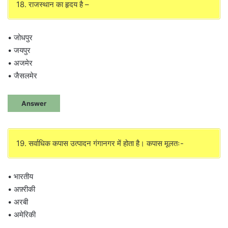
18. राजस्थान का हृदय है –
• जोधपुर
• जयपुर
• अजमेर
• जैसलमेर
Answer
19. सर्वाधिक कपास उत्पादन गंगानगर में होता है। कपास मूलतः-
• भारतीय
• अफ़्रीकी
• अरबी
• अमेरिकी