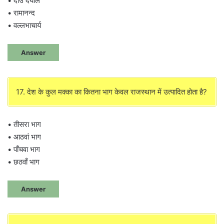
• दाउ दयाल
• रामानन्द
• वल्लभाचार्य
Answer
17. देश के कुल मक्का का कितना भाग केवल राजस्थान में उत्पादित होता है?
• तीसरा भाग
• आठवां भाग
• पाँचवा भाग
• छठवाँ भाग
Answer