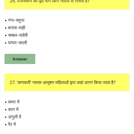
26. राजस्थान का पूर्वी भाग किन नदियों से निर्मित है?
• गंगा-यमुना
• बनास-माही
• चम्बल-पार्वती
• घग्घर-काली
Answer
27. ‘कणकती’ नामक आभूषण महिलाओं द्वारा कहां धारण किया जाता है?
• कमर में
• कान में
• अंगुली में
• पैर में