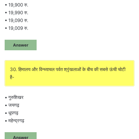
• 19,900 रु.
• 19,990 रु.
• 19,090 रु.
• 19,009 रु.
Answer
30. हिमालय और विन्ध्याचल पर्वत श्रृंखलाओं के बीच की सबसे ऊंची चोटी
है-
• गुरुशिखर
• जयगढ़
• धूपगढ़
• महेन्द्रगढ़
Answer