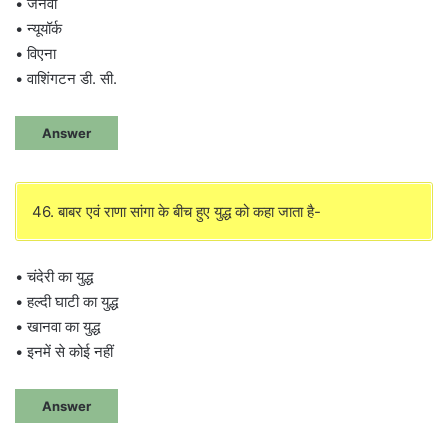
• जेनेवा
• न्यूयॉर्क
• विएना
• वाशिंगटन डी. सी.
Answer
46. बाबर एवं राणा सांगा के बीच हुए युद्ध को कहा जाता है-
• चंदेरी का युद्ध
• हल्दी घाटी का युद्ध
• खानवा का युद्ध
• इनमें से कोई नहीं
Answer