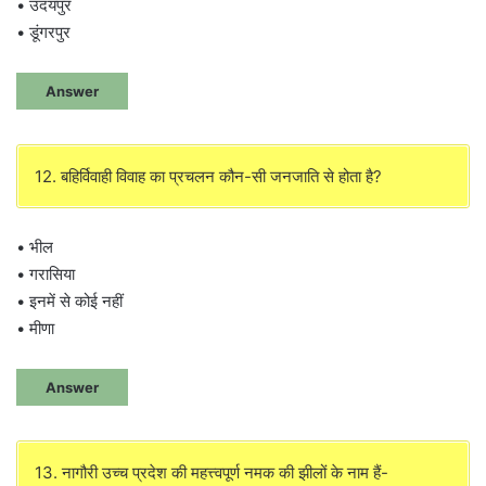
• उदयपुर
• डूंगरपुर
Answer
12. बहिर्विवाही विवाह का प्रचलन कौन-सी जनजाति से होता है?
• भील
• गरासिया
• इनमें से कोई नहीं
• मीणा
Answer
13. नागौरी उच्च प्रदेश की महत्त्वपूर्ण नमक की झीलों के नाम हैं-