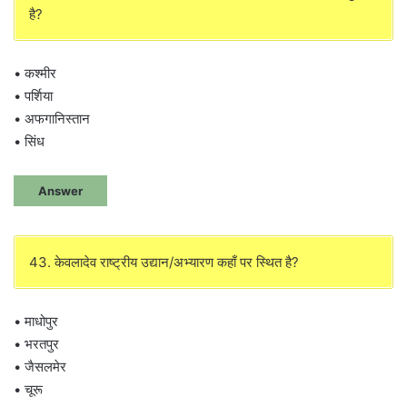
है?
• कश्मीर
• पर्शिया
• अफगानिस्तान
• सिंध
Answer
43. केवलादेव राष्ट्रीय उद्यान/अभ्यारण कहाँ पर स्थित है?
• माधोपुर
• भरतपुर
• जैसलमेर
• चूरू