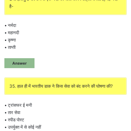
है-
• नर्मदा
• महानदी
• कृष्णा
• ताप्ती
Answer
35. हाल ही में भारतीय डाक ने किस सेवा को बंद करने की घोषणा की?
• ट्रांसफर ई मनी
• तार सेवा
• स्पीड पोस्ट
• उपर्युक्त में से कोई नहीं