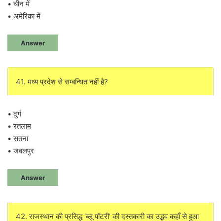
• चीन में
• अमेरिका में
Answer
41. मध्य प्रदेश से सम्बन्धित नहीं है?
• दुर्ग
• रतलाम
• सतना
• जबलपुर
Answer
42. राजस्थान की प्रसिद्ध ‘ब्लू पॉटरी’ की दस्तकारी का उद्भव कहाँ से हुआ