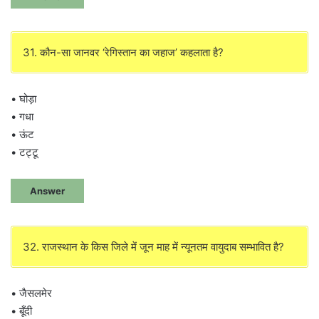
31. कौन-सा जानवर ‘रेगिस्तान का जहाज’ कहलाता है?
• घोड़ा
• गधा
• ऊंट
• टट्टू
Answer
32. राजस्थान के किस जिले में जून माह में न्यूनतम वायुदाब सम्भावित है?
• जैसलमेर
• बूँदी