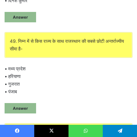
• दिनेश कुमार
Answer
49. निम्न में से किस राज्य के साथ राजस्थान की सबसे छोटी अन्तर्राज्यीय
सीमा है-
• मध्य प्रदेश
• हरियाणा
• गुजरात
• पंजाब
Answer
50. किसके साथ युद्ध के दौरान पृथ्वीराज चौहान के दो वीर ‘आल्हा व् उदल’
Facebook
X
WhatsApp
Telegram