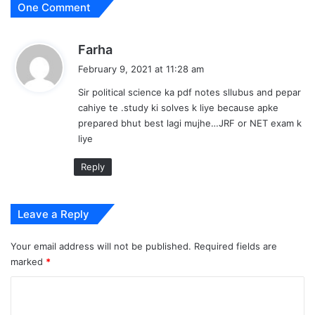
One Comment
s
Farha
a
February 9, 2021 at 11:28 am
y
Sir political science ka pdf notes sllubus and pepar
s
cahiye te .study ki solves k liye because apke
:
prepared bhut best lagi mujhe…JRF or NET exam k
liye
Reply
Leave a Reply
Your email address will not be published.
Required fields are
marked
*
C
o