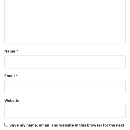
m
m
e
n
t
*
Name
*
Email
*
Website
Save my name, email, and website in this browser for the next