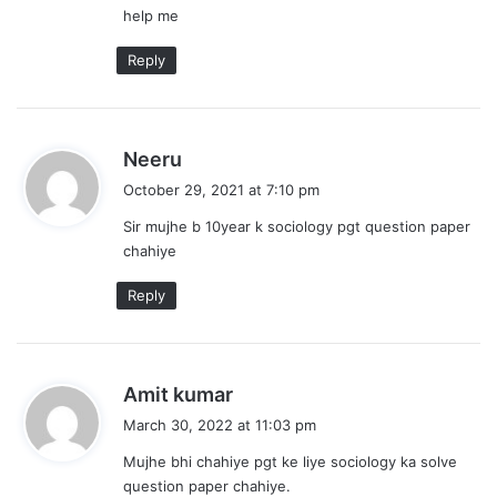
help me
Reply
s
Neeru
a
October 29, 2021 at 7:10 pm
y
Sir mujhe b 10year k sociology pgt question paper
s
chahiye
:
Reply
s
Amit kumar
a
March 30, 2022 at 11:03 pm
y
Mujhe bhi chahiye pgt ke liye sociology ka solve
s
question paper chahiye.
: