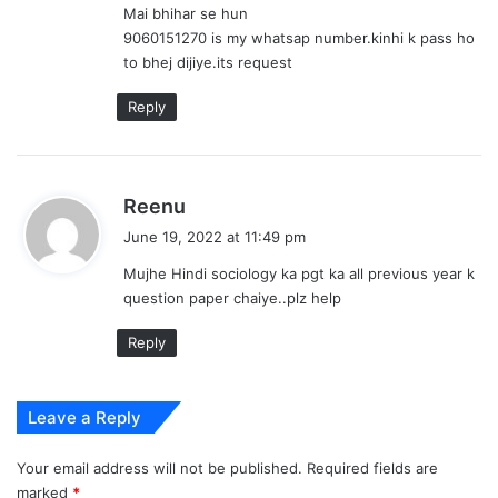
Mai bhihar se hun
9060151270 is my whatsap number.kinhi k pass ho
to bhej dijiye.its request
Reply
s
Reenu
a
June 19, 2022 at 11:49 pm
y
Mujhe Hindi sociology ka pgt ka all previous year k
s
question paper chaiye..plz help
:
Reply
Leave a Reply
Your email address will not be published.
Required fields are
marked
*