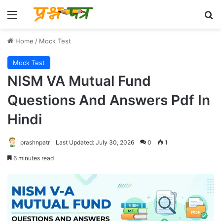
Menu
Se
Home
/
Mock Test
Mock Test
NISM VA Mutual Fund
Questions And Answers Pdf In
Hindi
prashnpatr
Last Updated: July 30, 2026
0
1
6 minutes read