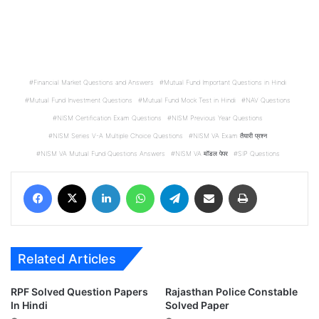
Financial Market Questions and Answers
Mutual Fund Important Questions in Hindi
Mutual Fund Investment Questions
Mutual Fund Mock Test in Hindi
NAV Questions
NISM Certification Exam Questions
NISM Previous Year Questions
NISM Series V-A Multiple Choice Questions
NISM VA Exam तैयारी प्रश्न
NISM VA Mutual Fund Questions Answers
NISM VA मॉडल पेपर
SIP Questions
Facebook
X
LinkedIn
WhatsApp
Telegram
Share via Email
Print
Related Articles
RPF Solved Question Papers
Rajasthan Police Constable
In Hindi
Solved Paper