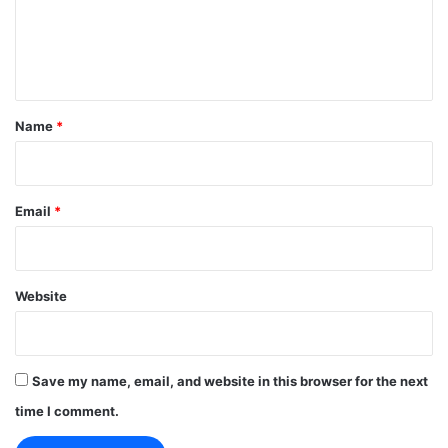
e
n
t
*
Name
*
Email
*
Website
Save my name, email, and website in this browser for the next
time I comment.