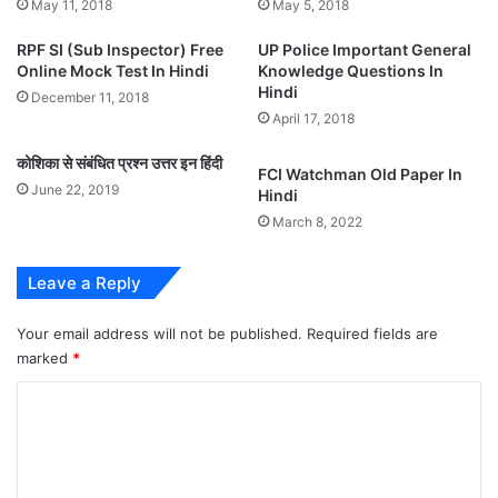
May 11, 2018
May 5, 2018
RPF SI (Sub Inspector) Free
UP Police Important General
Online Mock Test In Hindi
Knowledge Questions In
Hindi
December 11, 2018
April 17, 2018
कोशिका से संबंधित प्रश्न उत्तर इन हिंदी
FCI Watchman Old Paper In
June 22, 2019
Hindi
March 8, 2022
Leave a Reply
Your email address will not be published.
Required fields are
marked
*
C
o
m
m