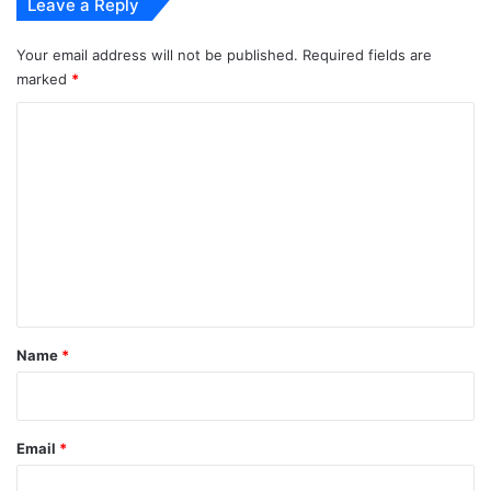
Leave a Reply
Your email address will not be published.
Required fields are
marked
*
C
o
m
m
e
n
t
*
Name
*
Email
*