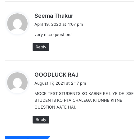
s
Seema Thakur
a
April 19, 2020 at 4:07 pm
y
very nice questions
s
:
Reply
s
GOODLUCK RAJ
a
August 17, 2021 at 2:17 pm
y
MOCK TEST STUDENTS KO KARNE KE LIYE DE ISSE
s
STUDENTS KO PTA CHALEGA KI UNHE KITNE
:
QUESTION AATE HAI.
Reply