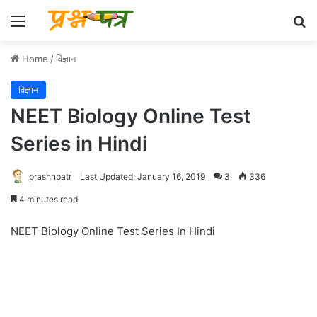
Menu
Se
Home
/
विज्ञान
विज्ञान
NEET Biology Online Test
Series in Hindi
prashnpatr
Last Updated: January 16, 2019
3
336
4 minutes read
NEET Biology Online Test Series In Hindi