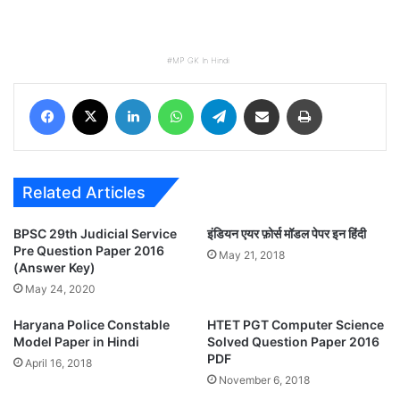
MP GK In Hindi
Facebook
X
LinkedIn
WhatsApp
Telegram
Share via Email
Print
Related Articles
BPSC 29th Judicial Service
इंडियन एयर फ़ोर्स मॉडल पेपर इन हिंदी
Pre Question Paper 2016
May 21, 2018
(Answer Key)
May 24, 2020
Haryana Police Constable
HTET PGT Computer Science
Model Paper in Hindi
Solved Question Paper 2016
PDF
April 16, 2018
November 6, 2018