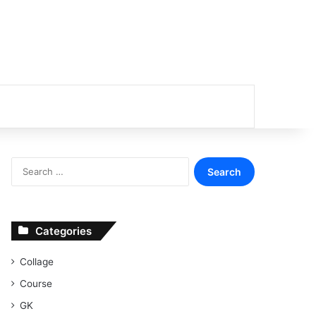
or
Search
for:
Categories
Collage
Course
GK