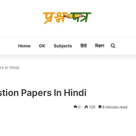
Search f
Home
GK
Subjects
हिंदी
विज्ञान
s In Hindi
ion Papers In Hindi
0
129
8 minutes read