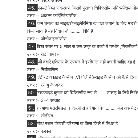
उत्तर :- वेक्टर संचरण
45.
फायलेरिय्ल सक्रमण जिसमे पुरातन चिकित्सीय अभिव्यक्तिया मोजू
उत्तर :- अकल्ट फाईलिरेयासीस
46.
कम घनत्व का माइक्रोफाइलेरिमिया का पता लगाने के लिए मछरो को
किया जाता है यह निदान की ……… विधि है
उत्तर :- जीनोडाइग्नोसीस
47.
विश्व सतर पर 5 साल से कम उम्र के बच्चो में गम्भीर ,निर्ज्लीकर्
उत्तर :- रोटा वायरस
48.
जो दवाऐ एतिसार के उपचार में इस्तेमाल नहीं करनी चाहिए वह है
उत्तर :- नियोमासिन
49.
एंटी-टायफाइड वैक्सीन ,VI पोलीसैकेराइड वैक्सीन को कैसे दिया 
उत्तर :- स्नायु के अंदर
50.
टायफाइड बुखार को चिकित्सीय रूप से …….सप्ताह के लिये निरंतर
उत्तर :- 3-4 सप्ताह
51.
हरियाणा मंत्रीमंडल ने दिल्ली से हरियाना के ………जिले तक मेट्रो
उत्तर :- सोनीपत
52.
तीर्थ स्थल पंचवटी हरियाणा के किस जिले में स्थित है
उत्तर :- पलवल