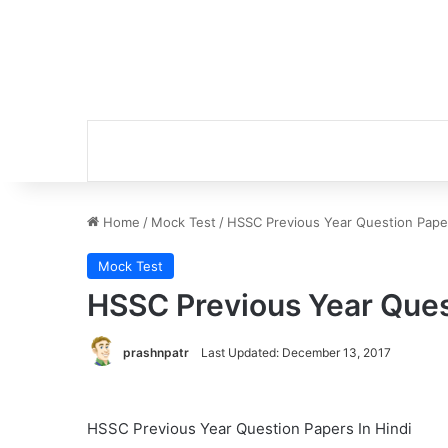
Home
/
Mock Test
/
HSSC Previous Year Question Paper
Mock Test
HSSC Previous Year Quest
prashnpatr
Last Updated: December 13, 2017
HSSC Previous Year Question Papers In Hindi