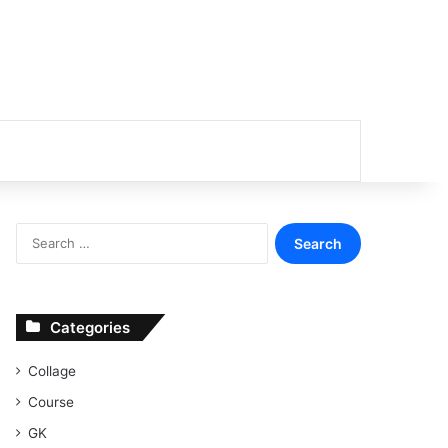
or
Search
for:
Categories
Collage
Course
GK