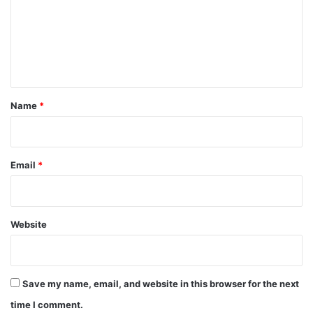
m
e
n
t
*
Name
*
Email
*
Website
Save my name, email, and website in this browser for the next
time I comment.