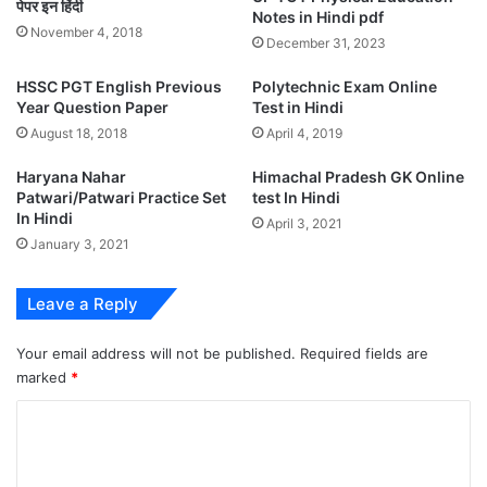
पेपर इन हिंदी
Notes in Hindi pdf
November 4, 2018
December 31, 2023
HSSC PGT English Previous
Polytechnic Exam Online
Year Question Paper
Test in Hindi
August 18, 2018
April 4, 2019
Haryana Nahar
Himachal Pradesh GK Online
Patwari/Patwari Practice Set
test In Hindi
In Hindi
April 3, 2021
January 3, 2021
Leave a Reply
Your email address will not be published.
Required fields are
marked
*
C
o
m