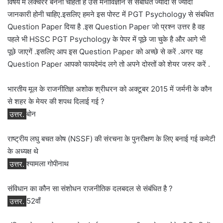
विषय में लेक्चरर बनना चाहता है उसे मनोविज्ञान से संबंधित ज्यादा से ज्यादा
जानकारी होनी चाहिए.इसलिए हमने इस पोस्ट में PGT Psychology से संबधित
Question Paper दिया है .इस Question Paper जो प्रश्न उत्तर है वह
पहले भी HSSC PGT Psychology के पेपर में पूछे जा चुके है और आगे भी
पूछे जाएगें .इसलिए आप इस Question Paper को अच्छे से करें .अगर यह
Question Paper आपको फायदेमंद लगे तो अपने दोस्तों को शेयर जरुर करें .
भारतीय मूल के राजनीतिज्ञ अशोक श्रीधरन को अक्टूबर 2015 में जर्मनी के कौन
से शहर के मेयर की शपथ दिलाई गई ?
उत्तर.
बोन
राष्ट्रीय लघु बचत कोष (NSSF) की संरचना के पुनरीक्षण के लिए बनाई गई कमेटी
के अध्यक्ष थे
उत्तर.
श्यामला गोपीनाथ
संविधान का कौन सा संशोधन राजनीतिक दलबदल से संबंधित है ?
उत्तर.
52वाँ