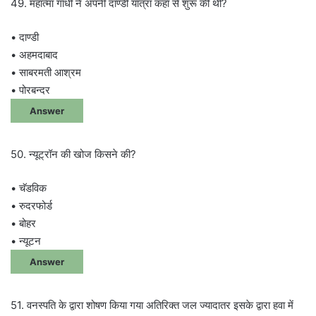
49. महात्मा गाँधी ने अपनी दाण्डी यात्रा कहाँ से शुरू की थी?
• दाण्डी
• अहमदाबाद
• साबरमती आश्रम
• पोरबन्दर
Answer
50. न्यूट्रॉन की खोज किसने की?
• चॅडविक
• रुदरफोर्ड
• बोहर
• न्यूटन
Answer
51. वनस्पति के द्वारा शोषण किया गया अतिरिक्त जल ज्यादातर इसके द्वारा हवा में