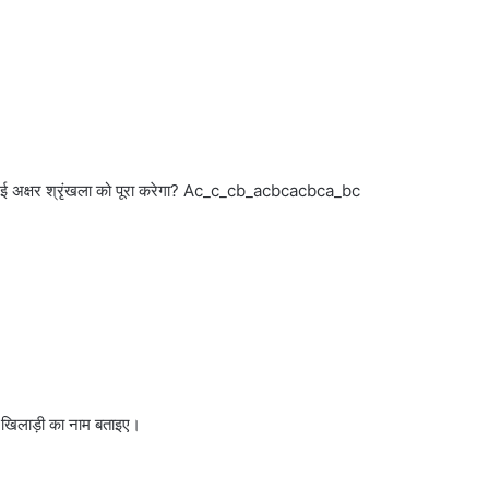
 । गई अक्षर श्रृंखला को पूरा करेगा? Ac_c_cb_acbcacbca_bc
ा खिलाड़ी का नाम बताइए।