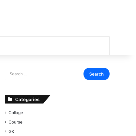
or
Search
for:
Categories
Collage
Course
GK