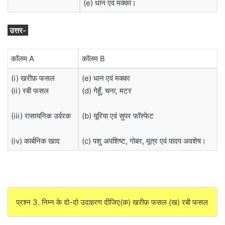
(e) धान एवं मक्का।
उत्तर-
कॉलम A
कॉलम B
(i) खरीफ़ फसल
(e) धान एवं मक्का
(ii) रबी फसल
(d) गेहूँ, चना, मटर
(iii) रासायनिक उर्वरक
(b) यूरिया एवं सुपर फॉस्फेट
(iv) कार्बनिक खाद
(c) पशु अपशिष्ट, गोबर, मूत्र एवं पादप अवशेष।
प्रश्न 3. निम्न के दो-दो उदाहरण दीजिए(क) खरीफ़ फसल (ख) रबी फसल