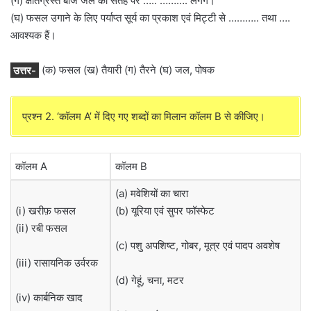
(ग) क्षतिग्रस्त बीज जल की सतह पर ….. ………. लगेंगे।
(घ) फसल उगाने के लिए पर्याप्त सूर्य का प्रकाश एवं मिट्टी से ……….. तथा ….
आवश्यक हैं।
उत्तर-
(क) फसल (ख) तैयारी (ग) तैरने (घ) जल, पोषक
प्रश्न 2. ‘कॉलम A’ में दिए गए शब्दों का मिलान कॉलम B से कीजिए।
कॉलम A
कॉलम B
(a) मवेशियों का चारा
(i) खरीफ़ फसल
(b) यूरिया एवं सुपर फॉस्फेट
(ii) रबी फसल
(c) पशु अपशिष्ट, गोबर, मूत्र एवं पादप अवशेष
(iii) रासायनिक उर्वरक
(d) गेहूं, चना, मटर
(iv) कार्बनिक खाद