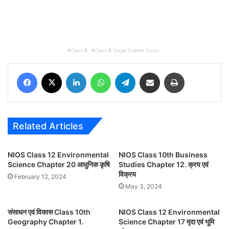
Class 8
Class 8 Social Science Civics
Facebook
X
LinkedIn
WhatsApp
Telegram
Share via Email
Print
Related Articles
NIOS Class 12 Environmental
NIOS Class 10th Business
Science Chapter 20 आधुनिक कृषि
Studies Chapter 12. क्रय एवं
विक्रय
February 12, 2024
May 3, 2024
संसाधन एवं विकास Class 10th
NIOS Class 12 Environmental
Geography Chapter 1.
Science Chapter 17 मृदा एवं भूमि