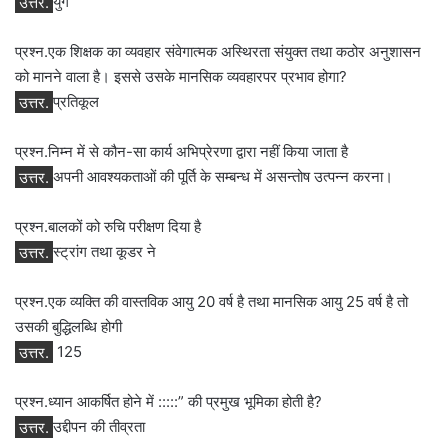
उत्तर.
युंग
प्रश्न.एक शिक्षक का व्‍यवहार संवेगात्‍मक अस्थिरता संयुक्‍त तथा कठोर अनुशासन
को मानने वाला है। इससे उसके मानसिक व्‍यवहारपर प्रभाव होगा?
उत्तर.
प्रतिकूल
प्रश्न.निम्‍न में से कौन-सा कार्य अभिप्रेरणा द्वारा नहीं किया जाता है
उत्तर.
अपनी आवश्‍यकताओं की पूर्ति के सम्‍बन्‍ध में असन्‍तोष उत्‍पन्‍न करना।
प्रश्न.बालकों को रुचि परीक्षण दिया है
उत्तर.
स्‍ट्रांग तथा कूडर ने
प्रश्न.एक व्‍यक्ति की वास्‍तविक आयु 20 वर्ष है तथा मानसिक आयु 25 वर्ष है तो
उसकी बुद्धिलब्धि होगी
उत्तर.
125
प्रश्न.ध्यान आकर्षित होने में :::::” की प्रमुख भूमिका होती है?
उत्तर.
उद्दीपन की तीव्रता