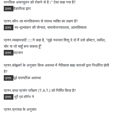
मानसिक असन्‍तुलन को रोकने से है।” ऐसा कहा गया है?
उत्तर.
हैडफील्‍ड द्वारा
प्रश्न.कौन-सा मानसिकरूप से स्‍वस्‍थ व्‍यक्ति का लक्षण है?
उत्तर.
स्‍व-मूल्‍यांकन की योग्‍यता, समायोजनशालता, आत्‍मविश्‍वास
प्रश्न.व्यवहारवादी :::::ने कहा है, ”मुझे नवजात शिशु दे दो मैं उसे डॉक्टर, वकील,
चोर या जो चाहूँ बना सकता हूँ”
उत्तर.
वाटसन
प्रश्न.कोह्लबर्ग के अनुसार किस अवस्था में नैतिकता बाह्य कारकों द्वारा निर्धारित होती
है?
उत्तर.
पूर्व पारम्परिक अवस्था
प्रश्न.कथा प्रसंग परीक्षण (T.A.T.) को निर्मित किया है?
उत्तर.
मुर्रे एवं मॉर्गन ने
प्रश्न.फ्रायड के अनुसार