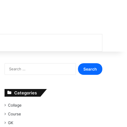
or
Search
for:
Categories
Collage
Course
GK