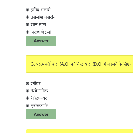
◉ हामिद अंसारी
◉ तसलीमा नसरीन
◉ रतन टाटा
◉ अरूण जेटली
Answer
3. प्रत्यावर्ती धारा (A.C) को दिष्ट धारा (D.C) में बदलने के लि
◉ एमीटर
◉ गैल्वेनोमीटर
◉ रेक्टिफायर
◉ ट्रांसफार्मर
Answer