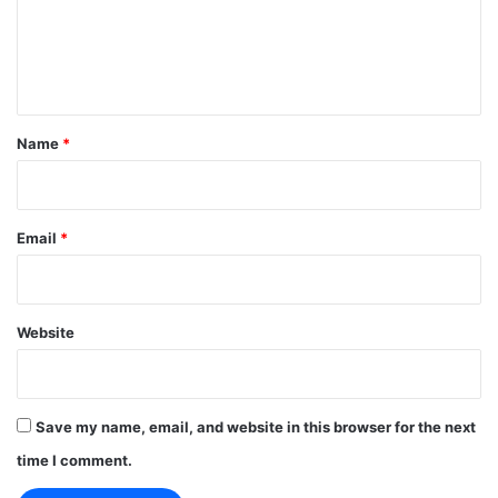
m
e
n
t
*
Name
*
Email
*
Website
Save my name, email, and website in this browser for the next
time I comment.