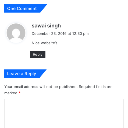
One Comment
s
sawai singh
a
December 23, 2016 at 12:30 pm
y
Nice website’s
s
:
Reply
Leave a Reply
Your email address will not be published.
Required fields are
marked
*
C
o
m