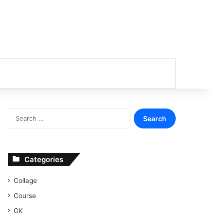
or
Search
for:
Categories
Collage
Course
GK