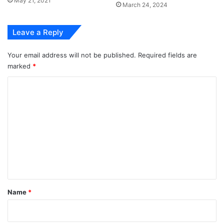
May 21, 2021
March 24, 2024
Leave a Reply
Your email address will not be published.
Required fields are
marked
*
C
o
m
m
e
n
t
*
Name
*