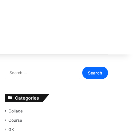
or
Search
for:
Categories
Collage
Course
GK