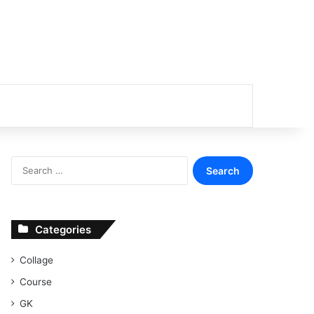
or
Search
for:
Categories
Collage
Course
GK