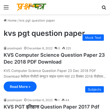
Menu
Se
Home
/
kvs pgt question paper
kvs pgt question paper
Mock Test
prashnpatr
December 8, 2022
0
225
KVS Computer Science Question Paper 23
Dec 2018 PDF Download
KVS Computer Science Question Paper 23 Dec 2018 PDF
Download केवीएस पीजीटी कंप्यूटर साइंस प्रश्न पत्र 23 दिसंबर 2018 पीडीएफ…
Read More »
Subjects
prashnpatr
December 6, 2022
1
44
KVS PGT इतिहास Question Paper 2017 Pdf