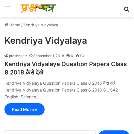
Menu
Se
Home
/
Kendriya Vidyalaya
Kendriya Vidyalaya
prashnpatr
September 1, 2018
0
94
Kendriya Vidyalaya Question Papers Class
8 2018 कैसे देखे
Kendriya Vidyalaya Question Papers Class 8 2018 कैसे देखे
Kendriya Vidyalaya Question Papers Class 8 2018 S1, SA2
English, Science,…
Read More »
Search